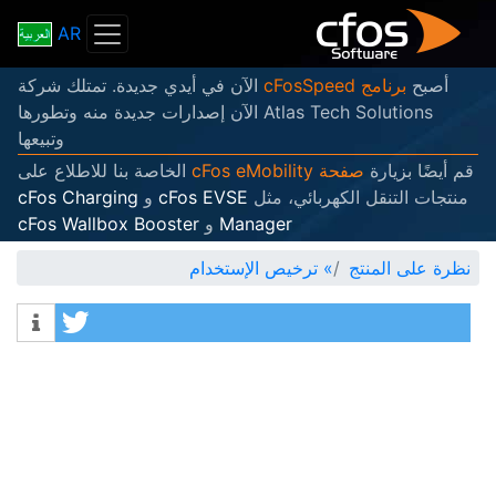
AR
أصبح
برنامج cFosSpeed
الآن في أيدي جديدة. تمتلك شركة
Atlas Tech Solutions الآن إصدارات جديدة منه وتطورها
وتبيعها
قم أيضًا بزيارة
صفحة cFos eMobility
الخاصة بنا للاطلاع على
منتجات التنقل الكهربائي، مثل
cFos EVSE
و
cFos Charging
Manager
و
cFos Wallbox Booster
نظرة على المنتج
»
ترخيص الإستخدام
tweet
Info