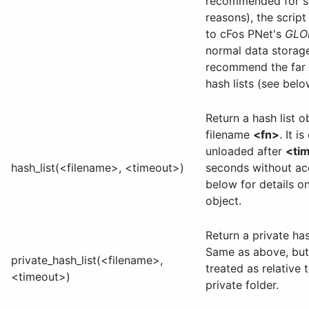
recommended for s
reasons), the script
to cFos PNet's
GLOB
normal data storag
recommend the far 
hash lists (see belo
Return a hash list o
filename
<fn>
. It i
unloaded after
<ti
hash_list(<filename>, <timeout>)
seconds without ac
below for details o
object.
Return a private has
Same as above, but t
private_hash_list(<filename>,
treated as relative 
<timeout>)
private folder.