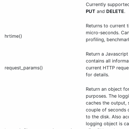
Currently supporte
PUT
and
DELETE
.
Returns to current t
micro-seconds. Can
hrtime()
profiling, benchmar
Return a Javascript
contains all inform
request_params()
current HTTP reque
for details.
Return an object fo
purposes. The loggi
caches the output, 
couple of seconds d
to the disk. Also ac
logging object is c