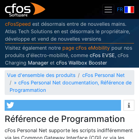
FR
cFosSpeed
est désormais entre de nouvelles mains.
Atlas Tech Solutions en est désormais le propriétaire,
développe et vend de nouvelles versions
Visitez également notre
page cFos eMobility
pour nos
produits d'électro-mobilité, comme
cFos EVSE
, cFos
Charging
Manager
et
cFos Wallbox Booster
Vue d'ensemble des produits
cFos Personal Net
»
cFos Personal Net documentation, Référence de
Programmation
Référence de Programmation
cFos Personal Net supporte les scripts indifféremment
via les Common Gateway Interface (CGI) or via les