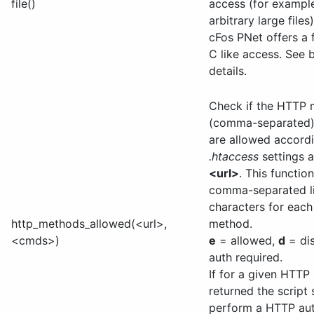
file()
access (for example
arbitrary large files
cFos PNet offers a f
C like access. See 
details.
Check if the HTTP 
(comma-separated)
are allowed accordi
.htaccess
settings a
<url>
. This functio
comma-separated li
characters for eac
http_methods_allowed(<url>,
method.
<cmds>)
e
= allowed,
d
= di
auth required.
If for a given HTT
returned the script
perform a HTTP aut