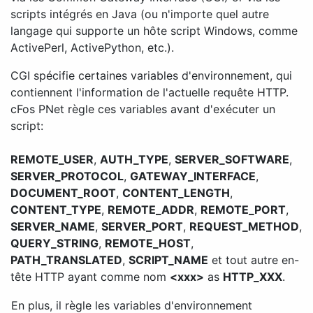
scripts intégrés en Java (ou n'importe quel autre
langage qui supporte un hôte script Windows, comme
ActivePerl, ActivePython, etc.).
CGI spécifie certaines variables d'environnement, qui
contiennent l'information de l'actuelle requête HTTP.
cFos PNet règle ces variables avant d'exécuter un
script:
REMOTE_USER
,
AUTH_TYPE
,
SERVER_SOFTWARE
,
SERVER_PROTOCOL
,
GATEWAY_INTERFACE
,
DOCUMENT_ROOT
,
CONTENT_LENGTH
,
CONTENT_TYPE
,
REMOTE_ADDR
,
REMOTE_PORT
,
SERVER_NAME
,
SERVER_PORT
,
REQUEST_METHOD
,
QUERY_STRING
,
REMOTE_HOST
,
PATH_TRANSLATED
,
SCRIPT_NAME
et tout autre en-
tête HTTP ayant comme nom
<xxx>
as
HTTP_XXX
.
En plus, il règle les variables d'environnement