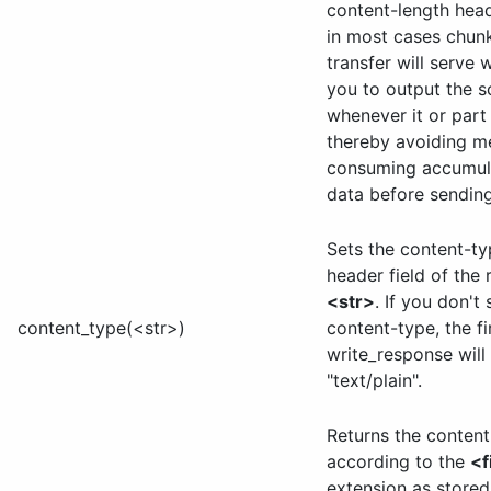
content-length hea
in most cases chun
transfer will serve w
you to output the sc
whenever it or part o
thereby avoiding 
consuming accumula
data before sending
Sets the content-t
header field of the
<str>
. If you don't 
content_type(<str>)
content-type, the fir
write_response will 
"text/plain".
Returns the conten
according to the
<f
extension as store