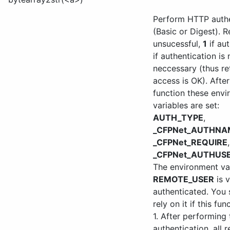
Perform HTTP authe
(Basic or Digest). 
unsucessful,
1
if au
if authentication is 
neccessary (thus ret
access is OK). After 
function these env
variables are set:
AUTH_TYPE
,
_CFPNet_AUTHNA
_CFPNet_REQUIRE
,
_CFPNet_AUTHUSE
The environment va
REMOTE_USER
is v
authenticated. You 
rely on it if this fu
1. After performing 
authentication, all 