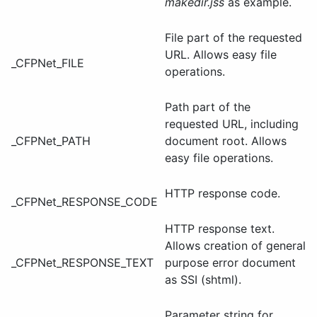
makedir.jss
as example.
File part of the requested
URL. Allows easy file
_CFPNet_FILE
operations.
Path part of the
requested URL, including
_CFPNet_PATH
document root. Allows
easy file operations.
HTTP response code.
_CFPNet_RESPONSE_CODE
HTTP response text.
Allows creation of general
_CFPNet_RESPONSE_TEXT
purpose error document
as SSI (shtml).
Parameter string for