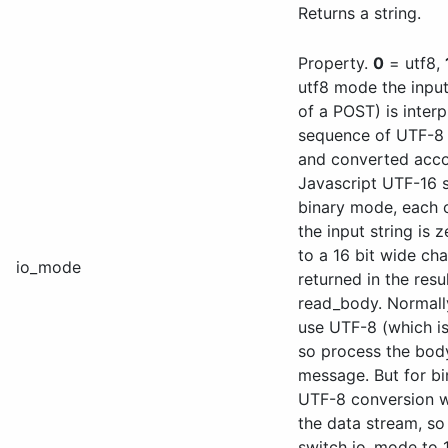
Returns a string.
Property.
0
= utf8,
utf8 mode the input
of a POST) is interp
sequence of UTF-8 
and converted acco
Javascript UTF-16 st
binary mode, each 
the input string is
to a 16 bit wide ch
io_mode
returned in the resul
read_body. Normall
use UTF-8 (which is
so process the bod
message. But for b
UTF-8 conversion w
the data stream, so
switch io_mode to 1