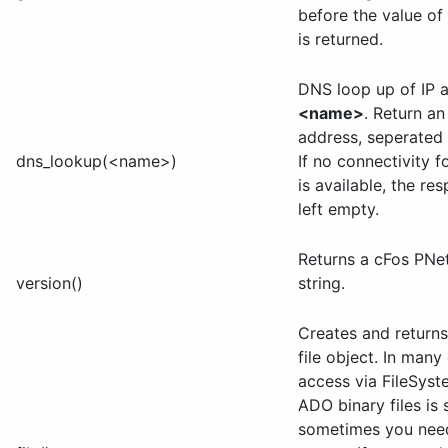
before the value of 
is returned.
DNS loop up of IP a
<name>
. Return an
address, seperated
dns_lookup(<name>)
If no connectivity f
is available, the res
left empty.
Returns a cFos PNet
version()
string.
Creates and return
file object. In many 
access via FileSys
ADO binary files is s
sometimes you need 