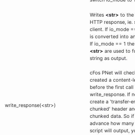
Writes
<str>
to the
HTTP response, ie. 
client. If io_mode 
is converted into a
If io_mode == 1 the
<str>
are used to f
string as output.
cFos PNet will check
created a content-
before the first call
write_response. If no
create a 'transfer-e
write_response(<str>)
chunked' header an
chunked data. So if
advance how many 
script will output, 