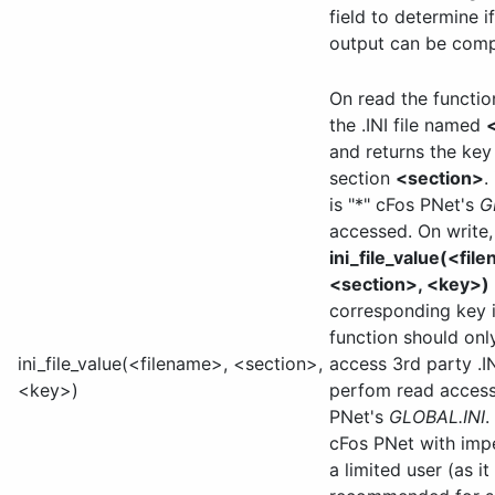
field to determine if
output can be comp
On read the functi
the .INI file named
and returns the ke
section
<section>
.
is "*" cFos PNet's
G
accessed. On write, 
ini_file_value(<fil
<section>, <key>) 
corresponding key i
function should onl
ini_file_value(<filename>, <section>,
access 3rd party .IN
<key>)
perfom read access
PNet's
GLOBAL.INI
.
cFos PNet with imp
a limited user (as it 