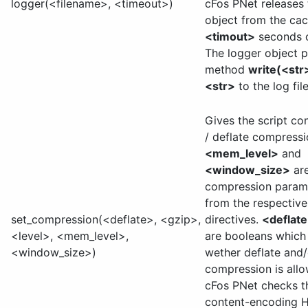
logger(<filename>, <timeout>)
cFos PNet releases 
object from the cac
<timout>
seconds o
The logger object p
method
write(<str
<str>
to the log file
Gives the script co
/ deflate compress
<mem_level>
and
<window_size>
are
compression param
from the respectiv
set_compression(<deflate>, <gzip>,
directives.
<deflat
<level>, <mem_level>,
are booleans which
<window_size>)
wether deflate and/
compression is all
cFos PNet checks t
content-encoding 