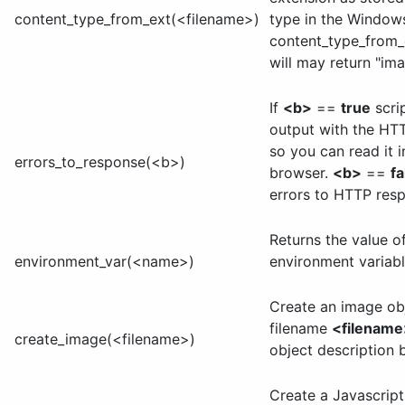
content_type_from_ext(<filename>)
type in the Windows 
content_type_from_e
will may return "im
If
<b>
==
true
scrip
output with the HT
so you can read it i
errors_to_response(<b>)
browser.
<b>
==
fa
errors to HTTP res
Returns the value o
environment_var(<name>)
environment variabl
Create an image ob
filename
<filename
create_image(<filename>)
object description 
Create a Javascript