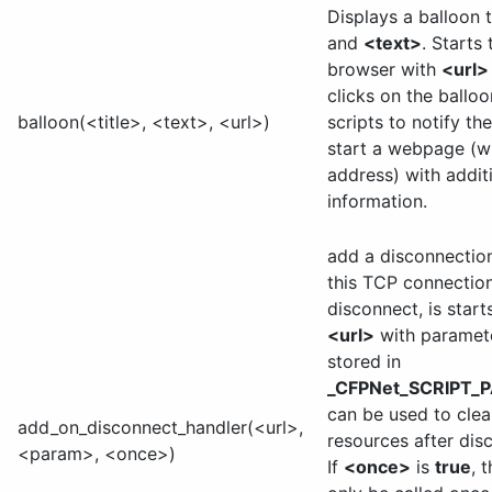
Displays a balloon 
and
<text>
. Starts 
browser with
<url>
clicks on the balloo
balloon(<title>, <text>, <url>)
scripts to notify t
start a webpage (wi
address) with addit
information.
add a disconnection
this TCP connectio
disconnect, is starts
<url>
with parame
stored in
_CFPNet_SCRIPT_
can be used to cle
add_on_disconnect_handler(<url>,
resources after dis
<param>, <once>)
If
<once>
is
true
, 