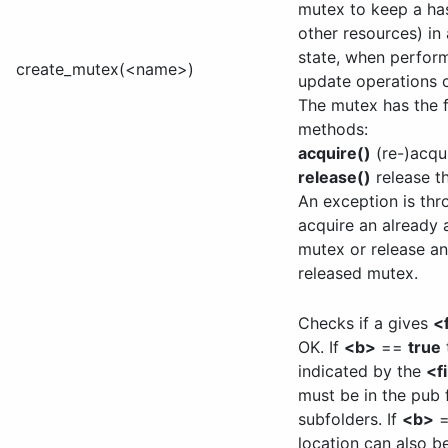
mutex to keep a has
other resources) in 
state, when perform
create_mutex(<name>)
update operations c
The mutex has the 
methods:
acquire()
(re-)acqu
release()
release t
An exception is thr
acquire an already 
mutex or release an
released mutex.
Checks if a gives
<
OK. If
<b>
==
true
indicated by the
<f
must be in the pub f
subfolders. If
<b>
location can also be