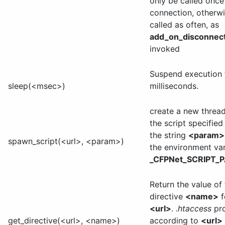
only be called onc
connection, otherwis
called as often, as
add_on_disconnec
invoked
Suspend execution
sleep(<msec>)
milliseconds.
create a new threa
the script specifie
the string
<param>
spawn_script(<url>, <param>)
the environment var
_CFPNet_SCRIPT_
Return the value of
directive
<name>
f
<url>
.
.htaccess
pro
get_directive(<url>, <name>)
according to
<url>