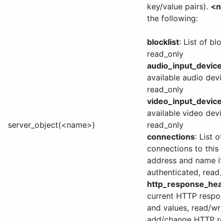
key/value pairs).
<
the following:
blocklist
: List of bl
read_only
audio_input_devic
available audio dev
read_only
video_input_devic
available video dev
server_object(<name>)
read_only
connections
: List 
connections to this 
address and name i
authenticated, read
http_response_he
current HTTP respo
and values, read/wr
add/change HTTP r