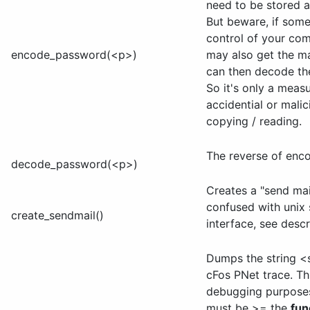
need to be stored as
But beware, if som
control of your com
encode_password(<p>)
may also get the m
can then decode th
So it's only a meas
accidential or malici
copying / reading.
The reverse of enc
decode_password(<p>)
Creates a "send mai
confused with unix 
create_sendmail()
interface, see descr
Dumps the string <s
cFos PNet trace. Thi
debugging purposes
must be >= the
fun