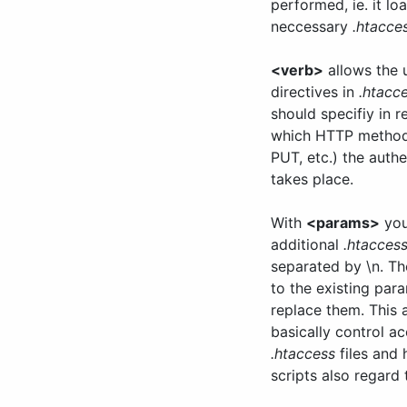
performed, ie. it lo
neccessary
.htacce
<verb>
allows the 
directives in
.htacc
should specifiy in r
which HTTP method
PUT, etc.) the authe
takes place.
With
<params>
you
additional
.htacces
separated by \n. T
to the existing par
replace them. This 
basically control ac
.htaccess
files and 
scripts also regard 