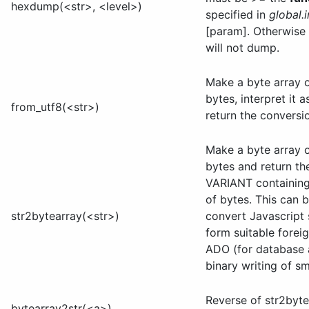
hexdump(<str>, <level>)
specified in
global.i
[param]. Otherwise 
will not dump.
Make a byte array 
bytes, interpret it 
from_utf8(<str>)
return the conversi
Make a byte array 
bytes and return the
VARIANT containing
of bytes. This can 
str2bytearray(<str>)
convert Javascript s
form suitable foreig
ADO (for database 
binary writing of sma
Reverse of str2byte
bytearray2str(<a>)