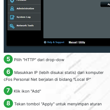
5
Pilih "
HTTP
" dari drop-dow
6
Masukkan IP (lebih disukai statis) dari komputer
cFos Personal Net berjalan di bidang "
Local IP
"
7
Klik ikon "
Add
"
8
Tekan tombol "
Apply
" untuk menyimpan aturan