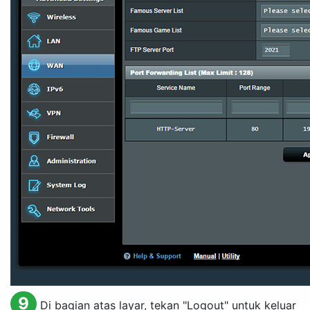
9
Di bagian atas layar, tekan "
Logout
" untuk keluar