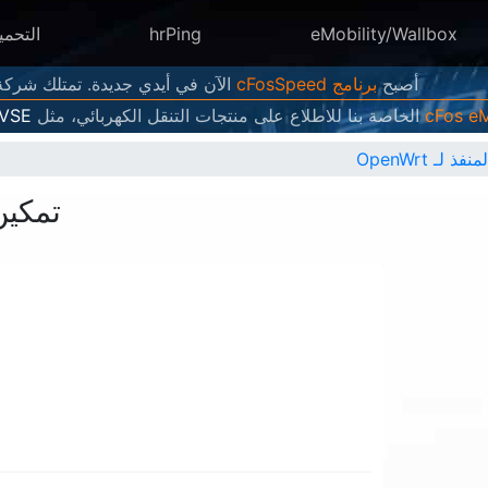
eMobility/Wallbox
hrPing
التحمي
أصبح
برنامج cFosSpeed
الآن في أيدي جديدة. تمتلك شركة Atlas Tech Solutions الآن إصدارات جديدة منه وتطورها وتبي
الخاصة بنا للاطلاع على منتجات التنقل الكهربائي، مثل
EVSE
لـ OpenWrt
تمكين إ