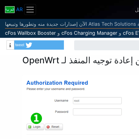
AR
ل
عها
cFos 
و
cFos Charging Manager
و
cFos Wallbox Booster
tweet
Info
عادة توجيه المنفذ لـ OpenWrt