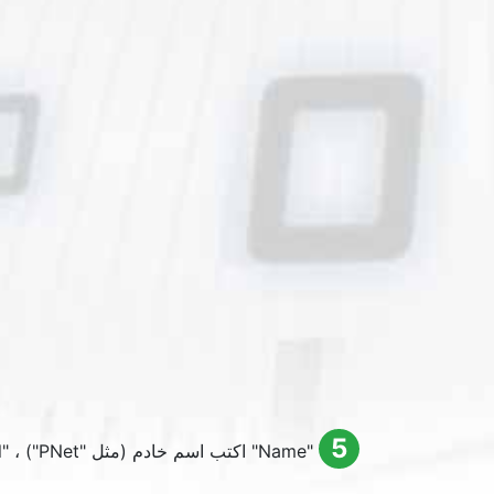
5
"
Name
" اكتب اسم خادم (مثل "PNet") ، "
l