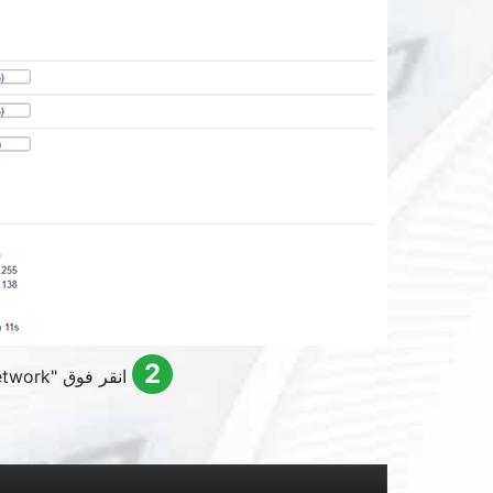
2
انقر فوق "
twork