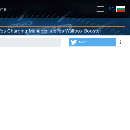
BG
ете
Fos Charging Manager
и
cFos Wallbox Booster
tweet