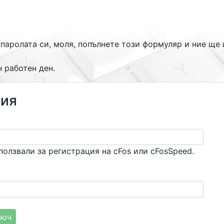
 паролата си, моля, попълнете този формуляр и ние щ
 работен ден.
ция
ползвали за регистрация на cFos или cFosSpeed.
люч