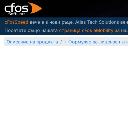
cFosSpeed
вече е в нови ръце. Atlas Tech Solutions в
Посетете също нашата
страница cFos eMobility за
наш
Описание на продукта
»
Формуляр за лицензен клю