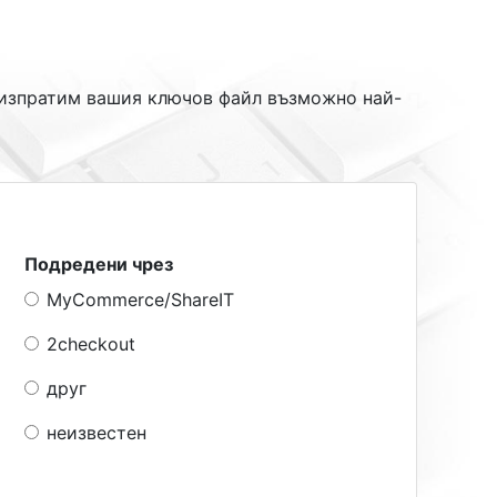
е изпратим вашия ключов файл възможно най-
Подредени чрез
MyCommerce/ShareIT
2checkout
друг
неизвестен