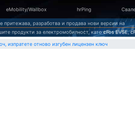
eMobility/Wallbox
hrPing
Свал
ече притежава, разработва и продава нови версии на
ите продукти за електромобилност, като
cFos EVSE
,
c
ч, изпратете отново изгубен лицензен ключ