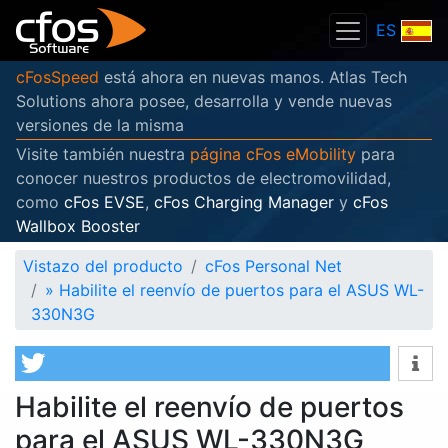
ES
cFosSpeed
está ahora en nuevas manos. Atlas Tech
Solutions ahora posee, desarrolla y vende nuevas
versiones de la misma
Visite también nuestra
página cFos eMobility
para
conocer nuestros productos de electromovilidad,
como
cFos EVSE
,
cFos Charging Manager
y
cFos
Wallbox Booster
Vistazo del producto
cFos Personal Net
»
Habilite el reenvío de puertos para el ASUS WL-
330N3G
Habilite el reenvío de puertos
para el ASUS WL-330N3G