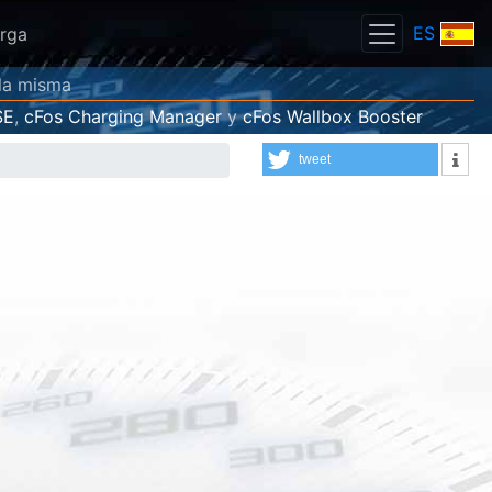
ES
rga
 la misma
SE
,
cFos Charging Manager
y
cFos Wallbox Booster
tweet