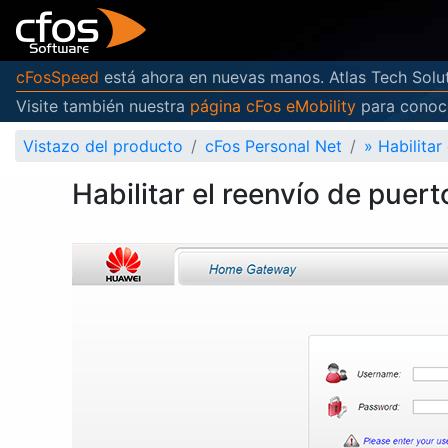
cFosSpeed
está ahora en nuevas manos. Atlas Tech Solut
Visite también nuestra
página cFos eMobility
para conoce
Vistazo del producto
cFos Personal Net
»
Habilita
Habilitar el reenvío de pue