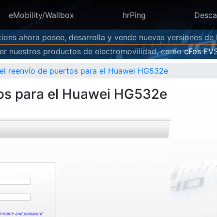
eMobility/Wallbox
hrPing
Desca
ions ahora posee, desarrolla y vende nuevas versiones de
r nuestros productos de electromovilidad, como
cFos EV
r el reenvío de puertos para el Huawei HG532e
rtos para el Huawei HG532e