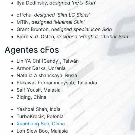
Ilya Dedinsky,
designed 'rx/tx Skin'
offchu,
designed 'Slim LC Skins'
MTiN,
designed 'Minimal Skin'
Grant Brunton,
designed special Icon Skin
Björn v. d. Osten,
designed 'Froghut Titelbar Skin'
Agentes cFos
Lin YA Chi (Candy), Taiwán
Armor Darks, Ucrania
Natalia Alshanskaya, Rusia
Ekkawat Pornamnueysub, Tailandia
Saif Yousif, Malasia
Ziqing,
China
Yashpal Shah,
India
TurboKrecik, Polonia
Xuanhong Sun,
China
Loh Siew Boo, Malasia