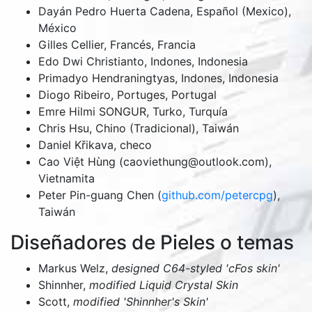
Dayán Pedro Huerta Cadena, Español (Mexico),
México
Gilles Cellier, Francés, Francia
Edo Dwi Christianto, Indones, Indonesia
Primadyo Hendraningtyas, Indones, Indonesia
Diogo Ribeiro, Portuges, Portugal
Emre Hilmi SONGUR, Turko, Turquía
Chris Hsu, Chino (Tradicional), Taiwán
Daniel Křikava, checo
Cao Việt Hùng (caoviethung@outlook.com),
Vietnamita
Peter Pin-guang Chen (
github.com/petercpg
),
Taiwán
Diseñadores de Pieles o temas
Markus Welz,
designed C64-styled 'cFos skin'
Shinnher,
modified Liquid Crystal Skin
Scott,
modified 'Shinnher's Skin'