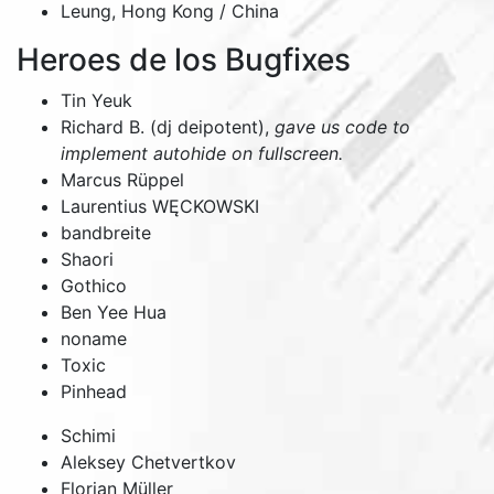
Leung,
Hong Kong / China
Heroes de los Bugfixes
Tin Yeuk
Richard B. (dj deipotent),
gave us code to
implement autohide on fullscreen.
Marcus Rüppel
Laurentius WĘCKOWSKI
bandbreite
Shaori
Gothico
Ben Yee Hua
noname
Toxic
Pinhead
Schimi
Aleksey Chetvertkov
Florian Müller