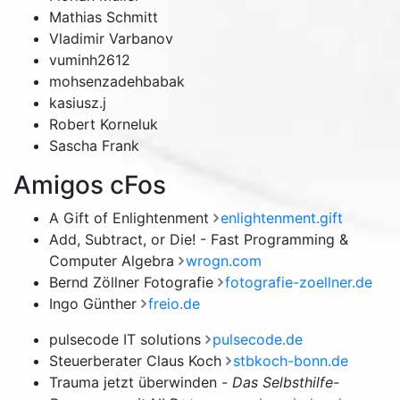
Mathias Schmitt
Vladimir Varbanov
vuminh2612
mohsenzadehbabak
kasiusz.j
Robert Korneluk
Sascha Frank
Amigos cFos
A Gift of Enlightenment
enlightenment.gift
Add, Subtract, or Die! - Fast Programming &
Computer Algebra
wrogn.com
Bernd Zöllner Fotografie
fotografie-zoellner.de
Ingo Günther
freio.de
pulsecode IT solutions
pulsecode.de
Steuerberater Claus Koch
stbkoch-bonn.de
Trauma jetzt überwinden -
Das Selbsthilfe-