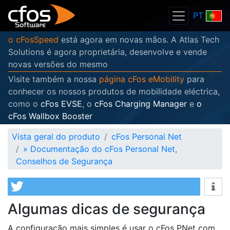
PT
o cFosSpeed
está agora em novas mãos. A Atlas Tech
Solutions é agora proprietária, desenvolve e vende
novas versões do mesmo
Visite também a nossa
página cFos eMobility
para
conhecer os nossos produtos de mobilidade eléctrica,
como o
cFos EVSE
, o
cFos Charging Manager
e
o
cFos Wallbox Booster
Vista geral do produto
cFos Personal Net
»
Documentação do cFos Personal Net,
Conselhos de Segurança
Algumas dicas de segurança
A configuração mais simples é usar o cFos PNet com