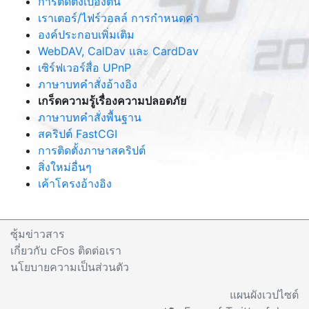
การติดตั้งเบื้องต้น
เราเตอร์/ไฟร์วอลล์ การกำหนดค่า
องค์ประกอบเพิ่มเติม
WebDAV, CalDav และ CardDav
เซิร์ฟเวอร์สื่อ UPnP
ภาษาบทคำสั่งอ้างอิง
เกร็ดความรู้เรื่องความปลอดภัย
ภาษาบทคำสั่งพื้นฐาน
สคริปต์ FastCGI
การติดตั้งภาษาสคริปต์
สิ่งใหม่อื่นๆ
เค้าโครงอ้างอิง
ซุ้มข่าวสาร
เกี่ยวกับ cFos ติดต่อเรา
นโยบายความเป็นส่วนตัว
แผนผังเวปไซต์