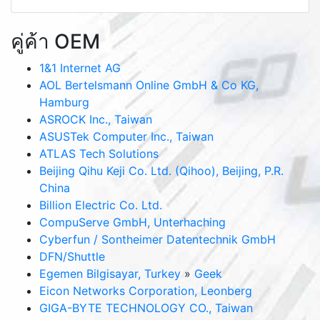
คู่ค้า OEM
1&1 Internet AG
AOL Bertelsmann Online GmbH & Co KG,
Hamburg
ASROCK Inc., Taiwan
ASUSTek Computer Inc., Taiwan
ATLAS Tech Solutions
Beijing Qihu Keji Co. Ltd. (Qihoo), Beijing, P.R.
China
Billion Electric Co. Ltd.
CompuServe GmbH, Unterhaching
Cyberfun / Sontheimer Datentechnik GmbH
DFN/Shuttle
Egemen Bilgisayar, Turkey
»
Geek
Eicon Networks Corporation, Leonberg
GIGA-BYTE TECHNOLOGY CO., Taiwan