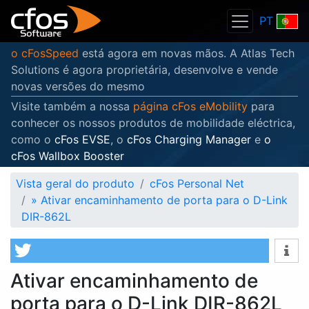
PT
o cFosSpeed
está agora em novas mãos. A Atlas Tech
Solutions é agora proprietária, desenvolve e vende
novas versões do mesmo
Visite também a nossa
página cFos eMobility
para
conhecer os nossos produtos de mobilidade eléctrica,
como o
cFos EVSE
, o
cFos Charging Manager
e
o
cFos Wallbox Booster
Vista geral do produto
cFos Personal Net
»
Ativar encaminhamento de porta para o D-Link
DIR-862L
Ativar encaminhamento de
porta para o D-Link DIR-862L