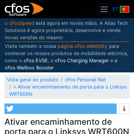
PT
o cFosSpeed
está agora em novas mãos. A Atlas Tech
Solutions é agora proprietária, desenvolve e vende
novas versões do mesmo
Visite também a nossa
página cFos eMobility
para
conhecer os nossos produtos de mobilidade eléctrica,
como o
cFos EVSE
, o
cFos Charging Manager
e
o
cFos Wallbox Booster
Vista geral do produto
cFos Personal Net
»
Ativar encaminhamento de porta para o Linksys
WRT600N
Ativar encaminhamento de
porta para o Linksys WRT600N