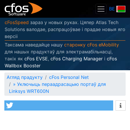
BE
cFosSpeed
зараз у новых руках. Цяпер Atlas Tech
Solutions валодае, распрацоўвае і прадае новыя яго
версіі
Таксама наведайце нашу
старонку cFos eMobility
для нашых прадуктаў для электрамабільнасці,
такіх як
cFos EVSE
,
cFos Charging Manager
і
cFos
Wallbox Booster
Агляд прадукту
cFos Personal Net
»
Уключыць пераадрасацыю портаў для
Linksys WRT600N