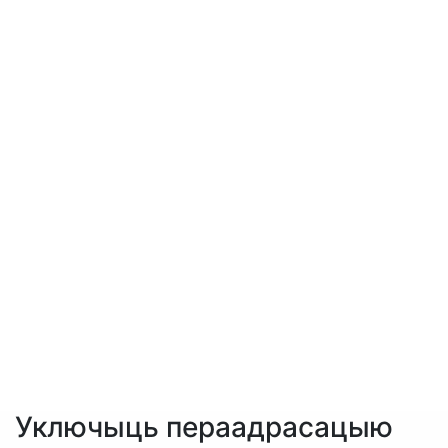
Уключыць пераадрасацыю