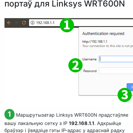
портаў для Linksys WRT600N
1
Маршрутызатар Linksys WRT600N прадстаўляе
вашу лакальную сетку з IP
192.168.1.1
. Адкрыйце
браўзэр і ўвядзіце гэты IP-адрас у адраснай радку