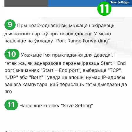
9
Пры неабходнасці вы можаце накіраваць
дыяпазоны партоў пры неабходнасці. У меню
націсніце на ўкладку "
Port Range Forwarding
"
10
Укажыце імя прыкладання для даведкі. І
гэтак жа, як аднаразова перанакіраваць
Start – End
port
значэннях "
Start – End port
", выберыце "TCP",
"UDP" або "
Both
" і ўвядзіце апошні нумар IP-адрасы
вашага кампутара, каб пераслаць гэты дыяпазон да
яго
11
Націсніце кнопку "
Save Setting
"