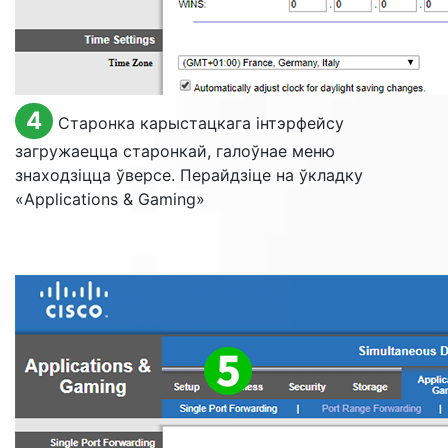
4
Старонка карыстацкага інтэрфейсу
загружаецца старонкай, галоўнае меню
знаходзіцца ўверсе. Перайдзіце на ўкладку
«
Applications & Gaming
»