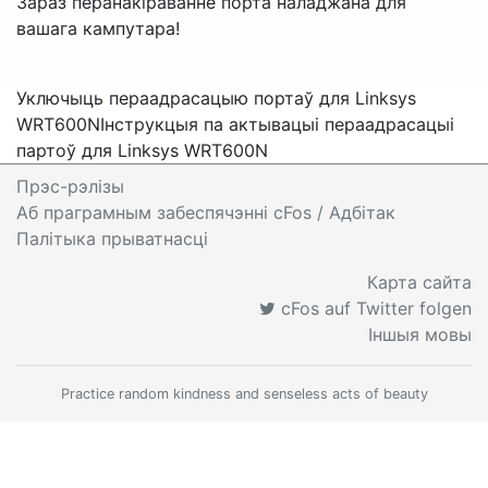
Зараз перанакіраванне порта наладжана для
вашага кампутара!
Уключыць пераадрасацыю портаў для Linksys
WRT600N
Інструкцыя па актывацыі пераадрасацыі
партоў для Linksys WRT600N
Прэс-рэлізы
Аб праграмным забеспячэнні cFos
/ Адбітак
Палітыка прыватнасці
Карта сайта
cFos auf Twitter folgen
Іншыя мовы
Practice random kindness and senseless acts of beauty