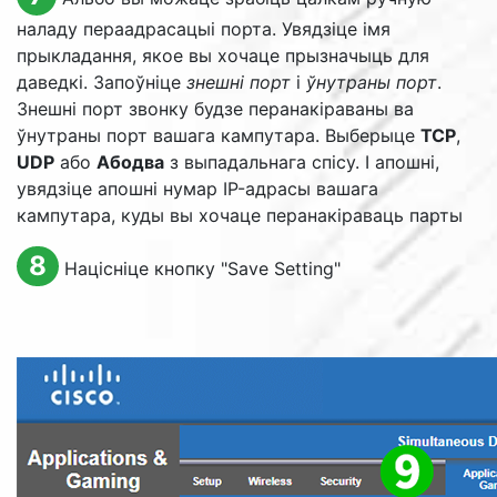
наладу пераадрасацыі порта. Увядзіце імя
прыкладання, якое вы хочаце прызначыць для
даведкі. Запоўніце
знешні порт
і
ўнутраны порт
.
Знешні порт звонку будзе перанакіраваны ва
ўнутраны порт вашага кампутара. Выберыце
TCP
,
UDP
або
Абодва
з выпадальнага спісу. І апошні,
увядзіце апошні нумар IP-адрасы вашага
кампутара, куды вы хочаце перанакіраваць парты
8
Націсніце кнопку "
Save Setting
"