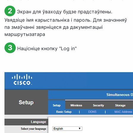
2
Экран для ўваходу будзе прадстаўлены.
Увядзіце імя карыстальніка і пароль. Для значэнняў
па змаўчанні звярніцеся да дакументацыі
маршрутызатара
3
Націсніце кнопку "
Log in
"