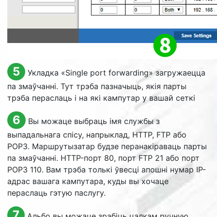
5
Укладка «
Single port forwarding
» загружаецца
па змаўчанні. Тут трэба пазначыць, якія парты
трэба пераслаць і на які кампутар у вашай сеткі
6
Вы можаце выбраць імя службы з
выпадальнага спісу, напрыклад, HTTP, FTP або
POP3. Маршрутызатар будзе перанакіраваць парты
па змаўчанні. HTTP-порт 80, порт FTP 21 або порт
POP3 110. Вам трэба толькі ўвесці апошні нумар IP-
адрас вашага кампутара, куды вы хочаце
пераслаць гэтую паслугу.
7
Альбо вы можаце зрабіць цалкам ручную