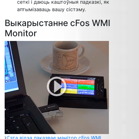
сеткі і даюць каштоўныя падказкі, як
аптымізаваць вашу сістэму.
Выкарыстанне cFos WMI
Monitor
Гэта відэа паказвае манітор cFos WMI