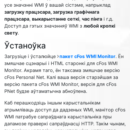
усе значэнні WMI ў вашай сістэме, напрыклад
загрузку працэсара, загрузка
графічнага
працэсара
,
выкарыстанне сеткі
,
час пінга
і г.д.
Доступ да гэтых значэнняў WMI з
любой кропкі
свету
.
Ўстаноўка
Загрузіце і ўсталюйце
пакет cFos WMI Monitor
. Ён
змяшчае сцэнарыі і HTML старонкі для cFos WMI
Monitor. Акрамя таго, ён таксама змяшчае версію
cFos Personal Net. Калі ваша версія старэйшая за
версію пакета cFos WMI Monitor, версія для cFos
PNet будзе аўтаматычна абноўлена.
Каб перашкодзіць іншым карыстальнікам
атрымліваць доступ да дадзеных WMI, манітор cFos
WMI патрабуе сапраўднага карыстальніка пры
дапамозе праверкі сапраўднасці HTTP. Такім чынам,