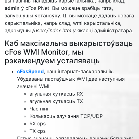
вы павінны наладзіць карыстальніка, напрыклад,
admin
ў cFos PNet. Вы можаце зрабіць гэта,
запусціўшы ўстаноўку. Ці вы можаце дадаць новага
карыстальніка, напрыклад, wmi карыстальніка,
адкрыўшы
/users/index.htm у
якасці адміністратара.
Каб максімальна выкарыстоўваць
cFos WMI Monitor, мы
рэкамендуем усталяваць
cFosSpeed
, наш інтэрнэт-паскаральнік.
Убудаваны пастаўшчык WMI дае наступныя
значэнні WMI:
агульная хуткасць RX
агульная хуткасць TX
Час пінг
Колькасць злучэння TCP/UDP
RX cps
TX cps
Гэтыя значэнні адпавядаюць вашаму бягучаму