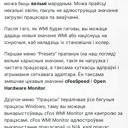
можа быць
вельмі
марудным. Можа прайсці
некалькі хвілін, пакуль не адлюструецца значэнне
загрузкі працэсара па змаўчанні.
Пасля таго, як WMI будзе гатовы, вы можаце
дадаць новыя значэнні WMI або націснуць на
існуючыя, каб наладзіць іх становішча і колер.
Першае меню "Presets" прапануе (на наш погляд)
вельмі карысныя значэнні, такія як нагрузка і
частата працэсара, а таксама хуткасць адпраўкі і
атрымання сеткавага адаптара. Ён таксама
змяшчае цікавыя значэнні
cFosSpeed
і
Open
Hardware Monitor
.
Другое меню "Працэсы" пералічвае ўсе бягучыя
працэсы Windows, таму вы можаце
выкарыстоўваць cFos WMI Monitor для кантролю за
працэсамі. cFos WMI Monitor адлюстроўвае
выкарыстанне працэсараў ці N/A, калі працэс