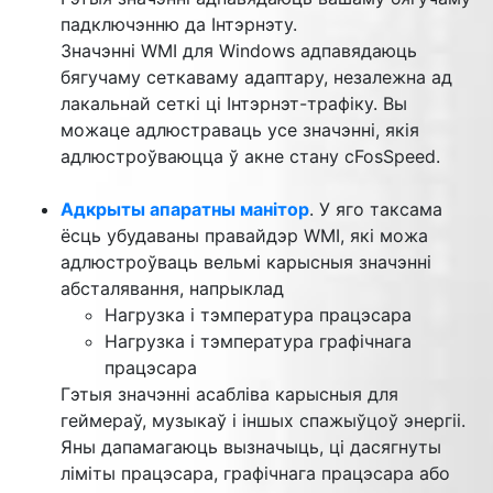
падключэнню да Інтэрнэту.
Значэнні WMI для Windows адпавядаюць
бягучаму сеткаваму адаптару, незалежна ад
лакальнай сеткі ці Інтэрнэт-трафіку. Вы
можаце адлюстраваць усе значэнні, якія
адлюстроўваюцца ў акне стану cFosSpeed.
Адкрыты апаратны манітор
. У яго таксама
ёсць убудаваны правайдэр WMI, які можа
адлюстроўваць вельмі карысныя значэнні
абсталявання, напрыклад
Нагрузка і тэмпература працэсара
Нагрузка і тэмпература графічнага
працэсара
Гэтыя значэнні асабліва карысныя для
геймераў, музыкаў і іншых спажыўцоў энергіі.
Яны дапамагаюць вызначыць, ці дасягнуты
ліміты працэсара, графічнага працэсара або