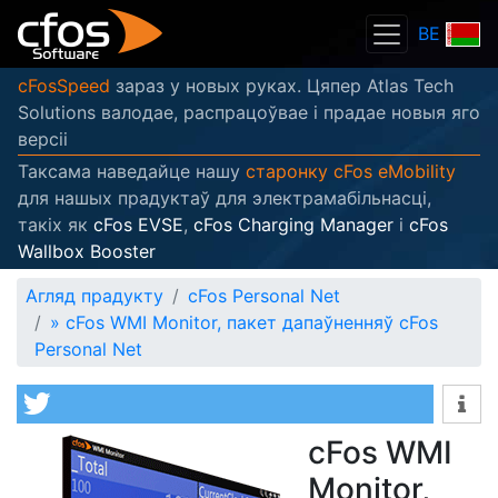
BE
cFosSpeed
зараз у новых руках. Цяпер Atlas Tech
Solutions валодае, распрацоўвае і прадае новыя яго
версіі
Таксама наведайце нашу
старонку cFos eMobility
для нашых прадуктаў для электрамабільнасці,
такіх як
cFos EVSE
,
cFos Charging Manager
і
cFos
Wallbox Booster
Агляд прадукту
cFos Personal Net
»
cFos WMI Monitor, пакет дапаўненняў cFos
Personal Net
cFos WMI
Monitor,