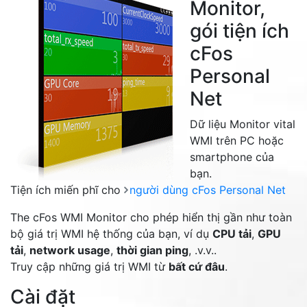
Monitor,
gói tiện ích
cFos
Personal
Net
Dữ liệu Monitor vital
WMI trên PC hoặc
smartphone của
bạn.
Tiện ích miến phĩ cho
người dùng cFos Personal Net
The cFos WMI Monitor cho phép hiển thị gần như toàn
bộ giá trị WMI hệ thống của bạn, ví dụ
CPU tải
,
GPU
tải
,
network usage
,
thời gian ping
, .v.v..
Truy cập những giá trị WMI từ
bất cứ đâu
.
Cài đặt