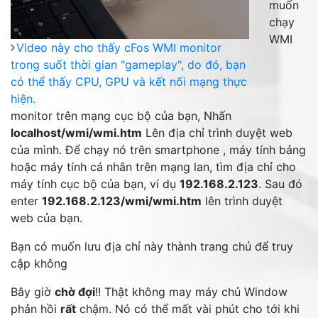
muốn
chạy
WMI
Video này cho thấy cFos WMI monitor
trong suốt thời gian "gameplay", do đó, bạn
có thể thấy CPU, GPU và kết nối mạng thực
hiện.
monitor trên mạng cục bộ của bạn, Nhấn
localhost/wmi/wmi.htm
Lên địa chỉ trình duyệt web
của mình. Để chạy nó trên smartphone , máy tính bảng
hoặc máy tính cá nhân trên mạng lan, tìm địa chỉ cho
máy tính cục bộ của bạn, ví dụ
192.168.2.123
. Sau đó
enter
192.168.2.123/wmi/wmi.htm
lên trình duyệt
web của bạn.
Bạn có muốn lưu địa chỉ này thành trang chủ để truy
cập không
Bây giờ
chờ đợi
!! Thật không may máy chủ Window
phản hồi
rất
chậm. Nó có thể mất vài phút cho tới khi