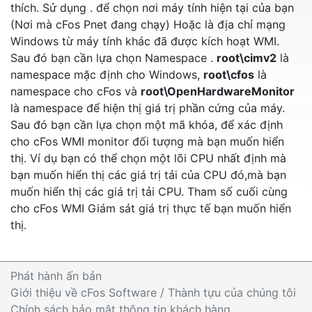
thích. Sử dụng . để chọn nơi máy tính hiện tại của bạn
(Nơi mà cFos Pnet đang chạy) Hoặc là địa chỉ mạng
Windows từ máy tính khác đã được kích hoạt WMI.
Sau đó bạn cần lựa chọn Namespace .
root\cimv2
là
namespace mặc định cho Windows,
root\cfos
là
namespace cho cFos và
root\OpenHardwareMonitor
là namespace để hiện thị giá trị phần cứng của máy.
Sau đó bạn cần lựa chọn một mã khóa, để xác định
cho cFos WMI monitor đối tượng mà bạn muốn hiển
thị. Ví dụ bạn có thể chọn một lõi CPU nhất định mà
bạn muốn hiển thị các giá trị tải của CPU đó,mà bạn
muốn hiển thị các giá trị tải CPU. Tham số cuối cùng
cho cFos WMI Giám sát giá trị thực tế bạn muốn hiển
thị.
Phát hành ấn bản
Giới thiệu về cFos Software / Thành tựu của chúng tôi
Chính sách bảo mật thông tin khách hàng