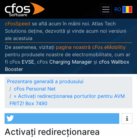
RO
cFosSpeed
se află acum în mâini noi. Atlas Tech
Solutions deține, dezvoltă și vinde acum noi versiuni
ale acestuia
De asemenea, vizitați
pagina noastră cFos eMobility
pentru produsele noastre de electromobilitate, cum ar
fi cFos
EVSE
, cFos
Charging Manager
și
cFos Wallbox
Booster
Prezentare generală a produsului
cFos Personal Net
»
Activați redirecționarea porturilor pentru AVM
FRITZ! Box 7490
Activați redirecționarea