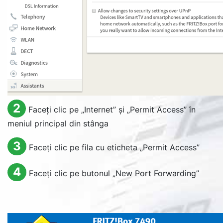
2
Faceți clic pe „
Internet
” și „
Permit Access
” în
meniul principal din stânga
3
Faceți clic pe fila cu eticheta „
Permit Access
”
4
Faceți clic pe butonul „
New Port Forwarding
”