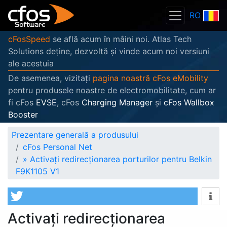
RO
cFosSpeed
se află acum în mâini noi. Atlas Tech
Solutions deține, dezvoltă și vinde acum noi versiuni
ale acestuia
De asemenea, vizitați
pagina noastră cFos eMobility
pentru produsele noastre de electromobilitate, cum ar
fi cFos
EVSE
, cFos
Charging Manager
și
cFos Wallbox
Booster
Prezentare generală a produsului
cFos Personal Net
»
Activați redirecționarea porturilor pentru Belkin
F9K1105 V1
Activați redirecționarea