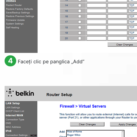
4
Faceți clic pe panglica „
Add
”