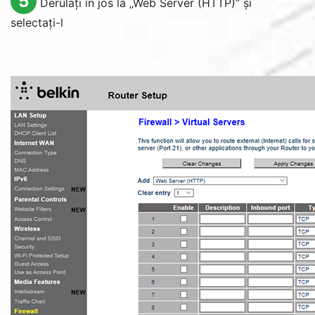
5
Derulați în jos la „
Web Server (HTTP)
” și
selectați-l