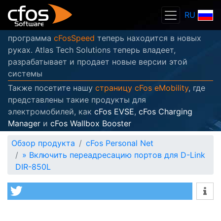
RU
программа
cFosSpeed
теперь находится в новых
руках. Atlas Tech Solutions теперь владеет,
разрабатывает и продает новые версии этой
системы
Также посетите нашу
страницу cFos eMobility
, где
представлены такие продукты для
электромобилей, как
cFos EVSE
,
cFos Charging
Manager
и
cFos Wallbox Booster
Обзор продукта
cFos Personal Net
»
Включить переадресацию портов для D-Link
DIR-850L