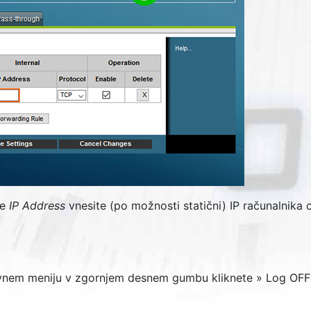
je
IP Address
vnesite (po možnosti statični) IP računalnika 
lavnem meniju v zgornjem desnem gumbu kliknete »
Log OFF