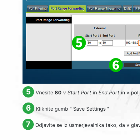
5
Vnesite
80
v
Start Port
in
End Port
in v pol
6
Kliknite gumb "
Save Settings
"
7
Odjavite se iz usmerjevalnika tako, da v g