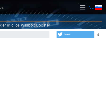
SL
os
ger
in
cFos Wallbox Booster
tweet