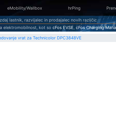
eMobility/Wallbox
hrPing
Pren
daj lastnik, razvijalec in prodajalec novih različic
a elektromobilnost, kot so
cFos EVSE
,
cFos Charging Mana
dovanje vrat za Technicolor DPC3848VE