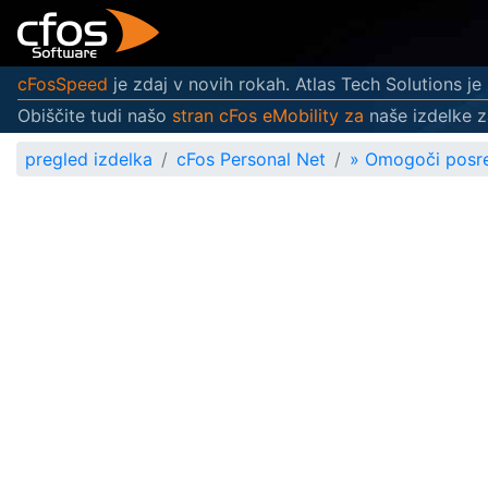
cFosSpeed
je zdaj v novih rokah. Atlas Tech Solutions je z
Obiščite tudi našo
stran cFos eMobility za
naše izdelke z
pregled izdelka
cFos Personal Net
»
Omogoči posre