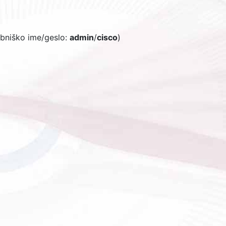
abniško ime/geslo:
admin
/
cisco
)