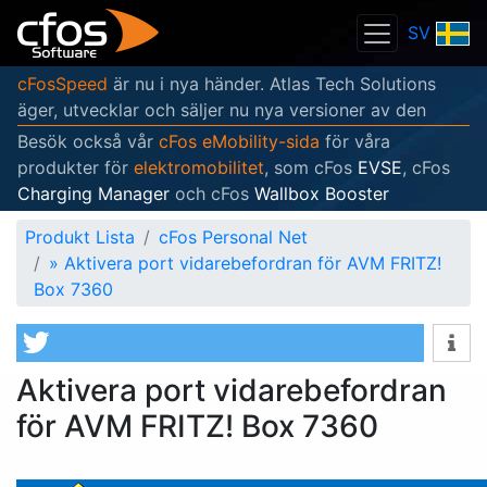
SV
cFosSpeed
är nu i nya händer. Atlas Tech Solutions
äger, utvecklar och säljer nu nya versioner av den
Besök också vår
cFos eMobility-sida
för våra
produkter för
elektromobilitet
, som cFos
EVSE
, cFos
Charging Manager
och cFos
Wallbox Booster
Produkt Lista
cFos Personal Net
»
Aktivera port vidarebefordran för AVM FRITZ!
Box 7360
Aktivera port vidarebefordran
för AVM FRITZ! Box 7360