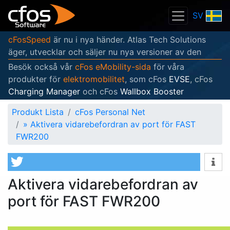
SV
cFosSpeed
är nu i nya händer. Atlas Tech Solutions
äger, utvecklar och säljer nu nya versioner av den
Besök också vår
cFos eMobility-sida
för våra
produkter för
elektromobilitet
, som cFos
EVSE
, cFos
Charging Manager
och cFos
Wallbox Booster
Produkt Lista
cFos Personal Net
»
Aktivera vidarebefordran av port för FAST
FWR200
Aktivera vidarebefordran av
port för FAST FWR200