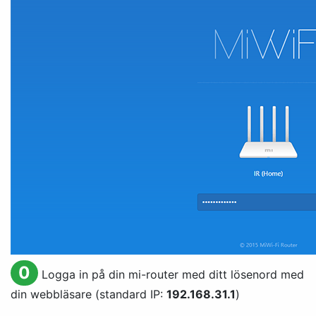
0
Logga in på din mi-router med ditt lösenord med
din webbläsare (standard IP:
192.168.31.1
)