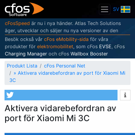
SV
cFosSpeed
är nu i nya händer. Atlas Tech Solutions
äger, utvecklar och säljer nu nya versioner av den
Besök också vår
cFos eMobility-sida
för våra
produkter för
elektromobilitet
, som cFos
EVSE
, cFos
Charging Manager
och cFos
Wallbox Booster
Produkt Lista
cFos Personal Net
»
Aktivera vidarebefordran av port för Xiaomi Mi
3C
Aktivera vidarebefordran av
port för Xiaomi Mi 3C