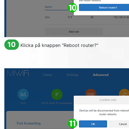
10
Klicka på knappen "
Reboot router?
"