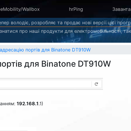
eMobility/Wallbox
hrPing
Завант
епер володіє, розробляє та продає нові версії цієї прог
ізнатися про наші продукти для електромобільності, так
адресацію портів для Binatone DT910W
портів для Binatone DT910W
ванням:
192.168.1
.1)