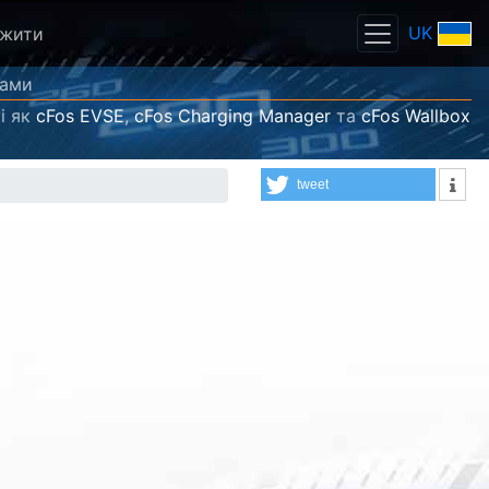
UK
ажити
рами
і як
cFos EVSE
,
cFos Charging Manager
та
cFos Wallbox
tweet