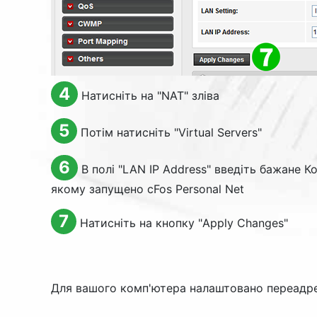
4
Натисніть на "
NAT
" зліва
5
Потім натисніть "
Virtual Servers
"
6
В полі "
LAN IP Address
" введіть бажане К
якому запущено cFos Personal Net
7
Натисніть на кнопку "
Apply Changes
"
Для вашого комп'ютера налаштовано переадре