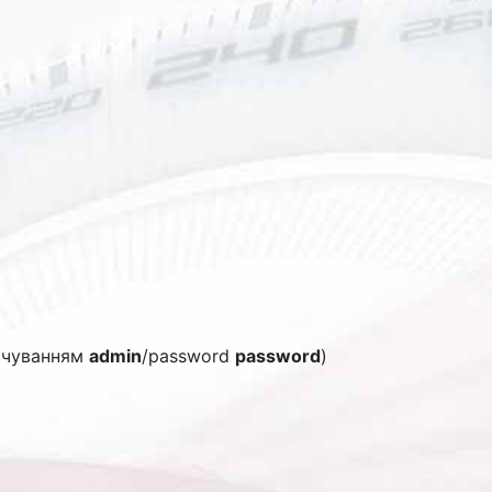
овчуванням
admin
/password
password
)