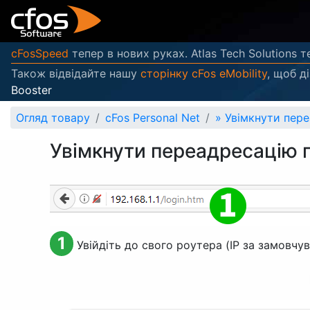
cFosSpeed
тепер в нових руках. Atlas Tech Solutions т
Також відвідайте нашу
сторінку cFos eMobility
, щоб д
Booster
Огляд товару
cFos Personal Net
»
Увімкнути пере
Увімкнути переадресацію 
1
Увійдіть до свого роутера (IP за замовчу