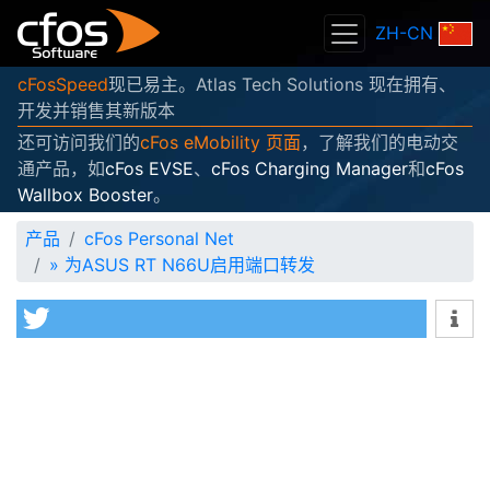
ZH-CN
cFosSpeed
现已易主。Atlas Tech Solutions 现在拥有、
开发并销售其新版本
还可访问我们的
cFos eMobility 页面
，了解我们的电动交
通产品，如
cFos EVSE
、
cFos Charging Manager
和
cFos
Wallbox Booster
。
产品
cFos Personal Net
»
为ASUS RT N66U启用端口转发