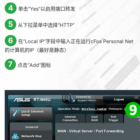
4
单击“
Yes
”以启用端口转发
5
从下拉菜单中选择“
HTTP
”
6
在“
Local IP
”字段中输入正在运行cFos Personal Net
的计算机的IP（最好是静态）
7
点击“
Add
”图标