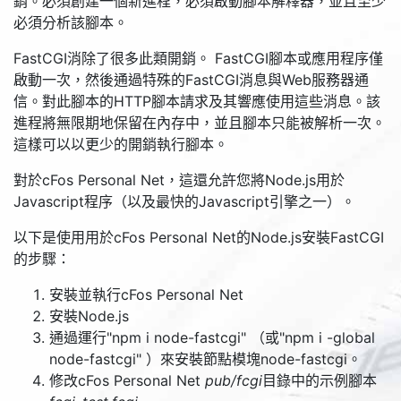
銷。必須創建一個新進程，必須啟動腳本解釋器，並且至少
必須分析該腳本。
FastCGI消除了很多此類開銷。 FastCGI腳本或應用程序僅
啟動一次，然後通過特殊的FastCGI消息與Web服務器通
信。對此腳本的HTTP腳本請求及其響應使用這些消息。該
進程將無限期地保留在內存中，並且腳本只能被解析一次。
這樣可以以更少的開銷執行腳本。
對於cFos Personal Net，這還允許您將Node.js用於
Javascript程序（以及最快的Javascript引擎之一）。
以下是使用用於cFos Personal Net的Node.js安裝FastCGI
的步驟：
安裝並執行cFos Personal Net
安裝Node.js
通過運行
"npm i node-fastcgi"
（或
"npm i -global
node-fastcgi"
）來安裝節點模塊node-fastcgi。
修改cFos Personal Net
pub/fcgi
目錄中的示例腳本