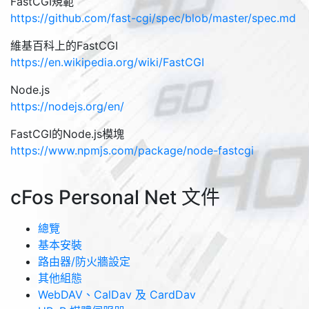
FastCGI規範
https://github.com/fast-cgi/spec/blob/master/spec.md
維基百科上的FastCGI
https://en.wikipedia.org/wiki/FastCGI
Node.js
https://nodejs.org/en/
FastCGI的Node.js模塊
https://www.npmjs.com/package/node-fastcgi
cFos Personal Net 文件
總覽
基本安裝
路由器/防火牆設定
其他組態
WebDAV、CalDav 及 CardDav