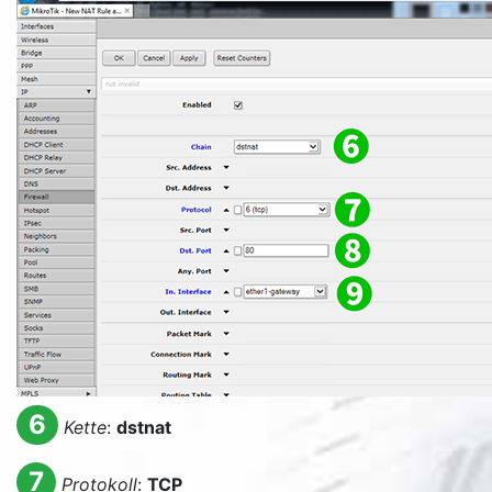
6
Kette
:
dstnat
7
Protokoll
:
TCP