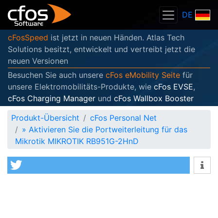
DE
cFosSpeed
ist jetzt in neuen Händen. Atlas Tech
Solutions besitzt, entwickelt und vertreibt jetzt die
neuen Versionen
Besuchen Sie auch unsere
cFos eMobility Seite
für
unsere Elektromobilitäts-Produkte, wie
cFos EVSE
,
cFos Charging Manager
und
cFos Wallbox Booster
Produkt-Übersicht
cFos Personal Net
»
Aktivieren Sie die Portweiterleitung für das
Mikrotik MIKROTIK RB951G-2HnD