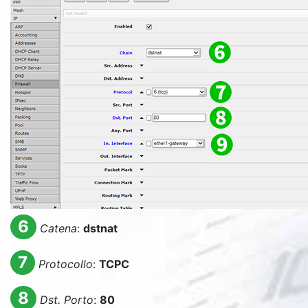
6
Catena
:
dstnat
7
Protocollo
:
TCPC
8
Dst. Porto
:
80