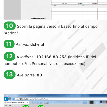
10
Scorri la pagina verso il basso fino al campo
"
Action
"
11
Azione
:
dst-nat
12
A indirizzi
:
192.168.88.253
(indirizzo IP del
computer cFos Personal Net è in esecuzione)
13
Alle porte
:
80