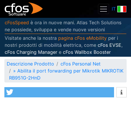
IT
cFosSpeed
è ora in nuove mani. Atlas Tech Solutions
ne possiede, sviluppa e vende nuove versioni
Visitate anche la nostra
pagina cFos eMobility
per i
nostri prodotti di mobilità elettrica, come
cFos EVSE
,
cFos Charging Manager
e
cFos Wallbox Booster
Descrizione Prodotto
cFos Personal Net
»
Abilita il port forwarding per Mikrotik MIKROTIK
RB951G-2HnD