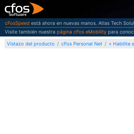
cFosSpeed
está ahora en nuevas manos. Atlas Tech Solut
Visite también nuestra
página cFos eMobility
para conoce
Vistazo del producto
cFos Personal Net
»
Habilite