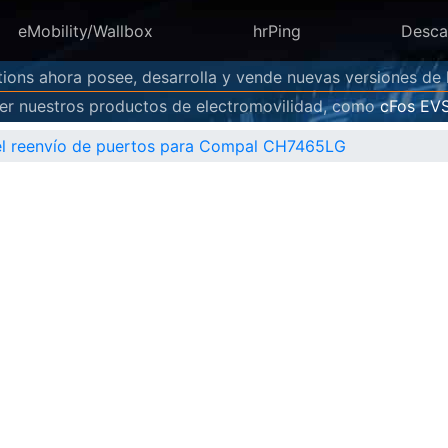
eMobility/Wallbox
hrPing
Desca
ions ahora posee, desarrolla y vende nuevas versiones de
r nuestros productos de electromovilidad, como
cFos EV
 el reenvío de puertos para Compal CH7465LG