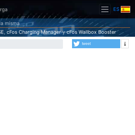
ES
rga
 la misma
SE
,
cFos Charging Manager
y
cFos Wallbox Booster
tweet