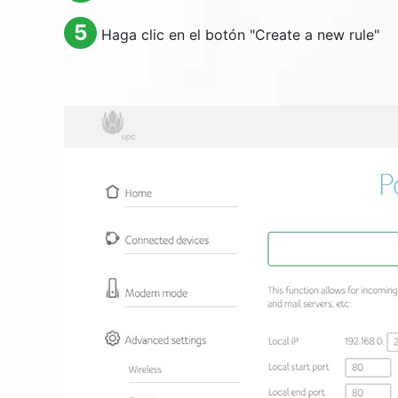
5
Haga clic en el botón "
Create a new rule
"