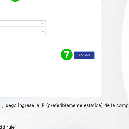
n
", luego ingrese la IP (preferiblemente estática) de la co
dd rule
"