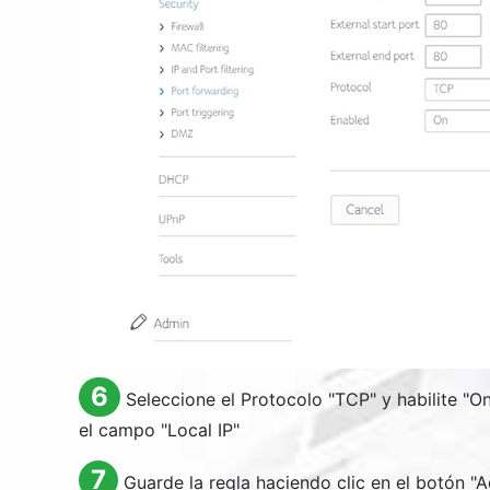
6
Seleccione el Protocolo "
TCP
" y habilite "
O
el campo "
Local IP
"
7
Guarde la regla haciendo clic en el botón "
A