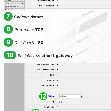
7
Cadena
:
dstnat
8
Protocolo
:
TCP
9
Dst. Puerto
:
80
10
En. Interfaz
:
ether1-gateway