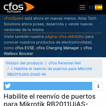
ES
cFosSpeed
está ahora en nuevas manos. Atlas Tech
Solutions ahora posee, desarrolla y vende nuevas
versiones de la misma
Visite también nuestra
página cFos eMobility
para
conocer nuestros productos de electromovilidad,
como
cFos EVSE
,
cFos Charging Manager
y
cFos
Wallbox Booster
Vistazo del producto
cFos Personal Net
»
Habilite el reenvío de puertos para Mikrotik
RB2011UiAS-2HnD-IN
Habilite el reenvío de puertos
para Mikrotik RB2011UiAS-