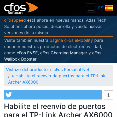
ES
cFosSpeed
está ahora en nuevas manos. Atlas Tech
Solutions ahora posee, desarrolla y vende nuevas
versiones de la misma
Visite también nuestra
página cFos eMobility
para
conocer nuestros productos de electromovilidad,
como
cFos EVSE
,
cFos Charging Manager
y
cFos
Wallbox Booster
Vistazo del producto
cFos Personal Net
»
Habilite el reenvío de puertos para el TP-Link
Archer AX6000
Habilite el reenvío de puertos
para el TP-Link Archer AX6000