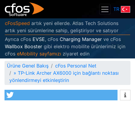
TR
cFosSpeed
artık yeni ellerde. Atlas Tech Solutions
artık yeni sürümlerine sahip, geliştiriyor ve satıyor
Ayrıca cFos
EVSE
, cFos
Charging Manager
ve cFos
Wallbox Booster
gibi elektro mobilite ürünlerimiz için
cFos
eMobility sayfamızı
ziyaret edin
Ürüne Genel Bakış
cFos Personal Net
»
TP-Link Archer AX6000 için bağlantı noktası
yönlendirmeyi etkinleştirin