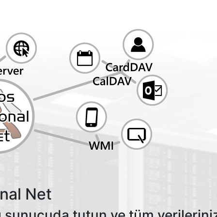
nal Net
ı sunucuda tutun ve tüm verilerini