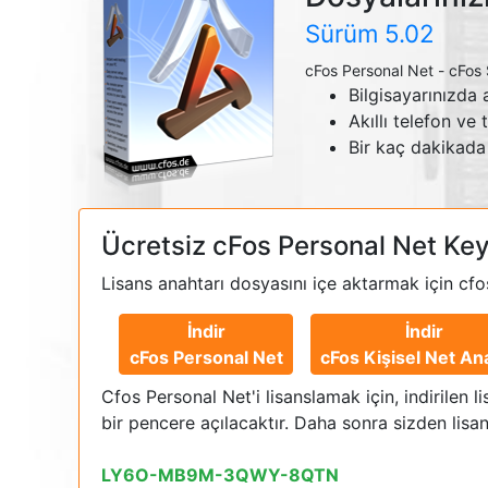
Sürüm
5.02
cFos Personal Net
-
cFos 
Bilgisayarınızda 
Akıllı telefon ve
Bir kaç dakikada
Ücretsiz cFos Personal Net Key'
Lisans anahtarı dosyasını içe aktarmak için cfo
İndir
İndir
cFos Personal Net
cFos Kişisel Net An
Cfos Personal Net'i lisanslamak için, indirilen 
bir pencere açılacaktır. Daha sonra sizden lisans
LY6O-MB9M-3QWY-8QTN