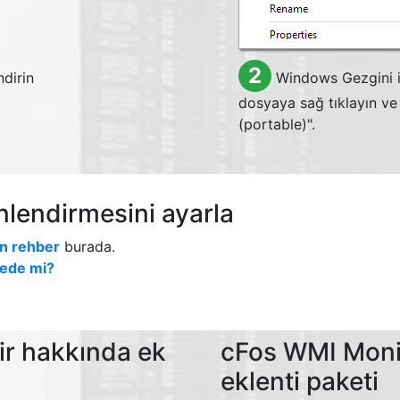
2
dirin
Windows Gezgini içe
dosyaya sağ tıklayın ve
(portable)".
nlendirmesini ayarla
in rehber
burada.
tede mi?
ir hakkında ek
cFos WMI Monit
eklenti paketi