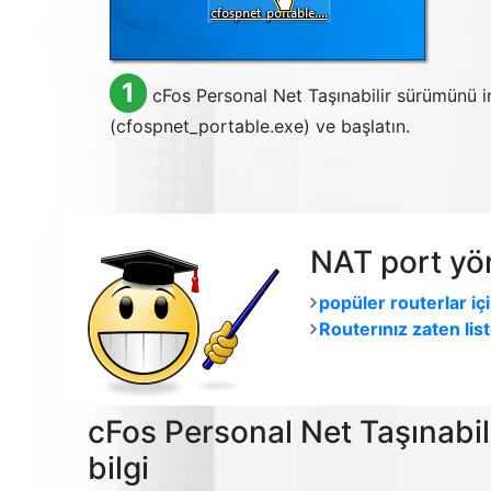
1
cFos Personal Net Taşınabilir sürümünü in
(cfospnet_portable.exe) ve başlatın.
NAT port yö
popüler routerlar iç
Routerınız zaten lis
cFos Personal Net Taşınabil
bilgi