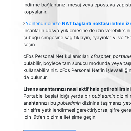
İndirme bağlantınız, mesaj veya epostaya yapışt
kopyalanır.
Yönlendiricinize
NAT bağlantı noktası iletme iz
İnsanların dosya yüklemesine de izin verebilirsin
çubuğu simgesine sağ tıklayın, "yayınla" yı ve "P
seçin
cFos Personal Net kullanıcıları
cfospnet_portabl
bulabilir, böylece tam sunucu modunda veya taş
kullanabilirsiniz. cFos Personal Net'in işlevselliğ
da bulunur.
Lisans anahtarınızı nasıl aktif hale getirebilirsin
Portable, başlatıldığı yerde bir
pub\admin
dizini 
anahtarınızı bu
pub\admin
dizinine taşımanız yete
bir şifre yetkilendirmesi gerektiriyorsa, şifre ge
için lütfen bizimle iletişime geçin.