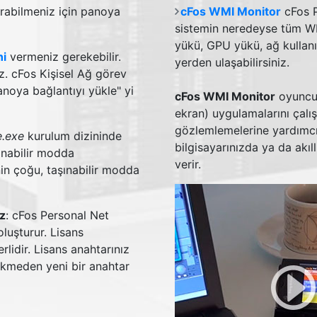
ırabilmeniz için panoya
cFos WMI Monitor
cFos P
sistemin neredeyse tüm WM
yükü, GPU yükü, ağ kullanı
ni
vermeniz gerekebilir.
yerden ulaşabilirsiniz.
iz. cFos Kişisel Ağ görev
anoya bağlantıyı yükle" yi
cFos WMI Monitor
oyuncula
ekran) uygulamalarını çalışt
gözlemlemelerine yardımcı
e.exe
kurulum dizininde
bilgisayarınızda ya da akıl
ınabilir modda
verir.
inin çoğu, taşınabilir modda
iz
: cFos Personal Net
oluşturur. Lisans
rlidir. Lisans anahtarınız
rekmeden yeni bir anahtar