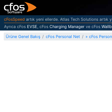
cFosSpeed
artık yeni ellerde. Atlas Tech Solutions artık y
Ayrıca cFos
EVSE
, cFos
Charging Manager
ve cFos
Wallb
Ürüne Genel Bakış
cFos Personal Net
»
cFos Person