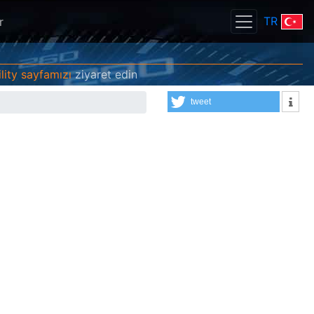
TR
r
lity sayfamızı
ziyaret edin
tweet