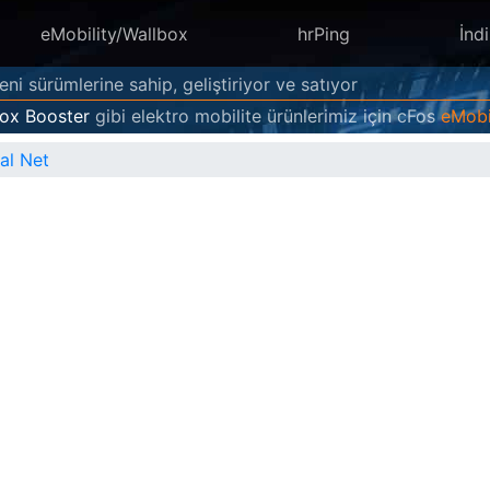
eMobility/Wallbox
hrPing
İndi
eni sürümlerine sahip, geliştiriyor ve satıyor
ox Booster
gibi elektro mobilite ürünlerimiz için cFos
eMobi
al Net