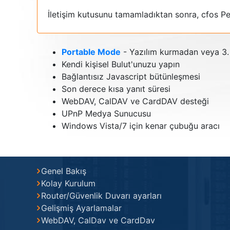
İletişim kutusunu tamamladıktan sonra, cfos Pe
Portable Mode
- Yazılım kurmadan veya 3. 
Kendi kişisel Bulut'unuzu yapın
Bağlantısız Javascript bütünleşmesi
Son derece kısa yanıt süresi
WebDAV, CalDAV ve CardDAV desteği
UPnP Medya Sunucusu
Windows Vista/7 için kenar çubuğu aracı
Genel Bakış
Kolay Kurulum
Router/Güvenlik Duvarı ayarları
Gelişmiş Ayarlamalar
WebDAV, CalDav ve CardDav