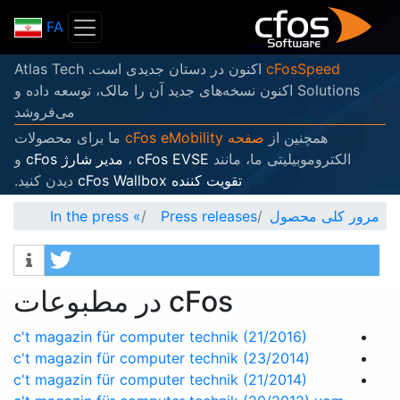
FA
cFosSpeed
اکنون در دستان جدیدی است. Atlas Tech
Solutions اکنون نسخه‌های جدید آن را مالک، توسعه داده و
می‌فروشد
همچنین از
صفحه cFos eMobility
ما برای محصولات
الکتروموبیلیتی ما، مانند
cFos EVSE
،
مدیر شارژ cFos
و
تقویت کننده cFos Wallbox
دیدن کنید.
مرور کلی محصول
Press releases
»
In the press
cFos در مطبوعات
tweet
Info
c't magazin für computer technik (21/2016)
c't magazin für computer technik (23/2014)
c't magazin für computer technik (21/2014)