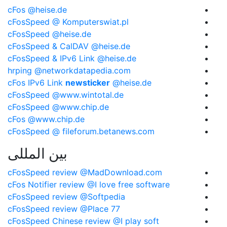
cFos @heise.de
cFosSpeed @ Komputerswiat.pl
cFosSpeed @heise.de
cFosSpeed & CalDAV @heise.de
cFosSpeed & IPv6 Link @heise.de
hrping @networkdatapedia.com
cFos IPv6 Link
newsticker
@heise.de
cFosSpeed @www.wintotal.de
cFosSpeed @www.chip.de
cFos @www.chip.de
cFosSpeed @
fileforum.betanews.com
بین المللی
cFosSpeed review @MadDownload.com
cFos Notifier review @I love free software
cFosSpeed review @Softpedia
cFosSpeed review @Place 77
cFosSpeed Chinese review @I play soft