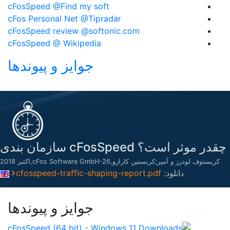
cFosSpeed @Find my soft
cFos Personal Net @Tipradar
cFosSpeed review @softonic.com
cFosSpeed @ Wikipedia
جوایز و پیوندها
چقدر موثر است؟ cFosSpeed سازمان بندی
کریستوف لودرز و آمپر;کریستین کارازو,cFos Software GmbH-26,اکتبر 2018
دانلود:
cfosspeed-traffic-shaping-report.pdf
جوایز و پیوندها