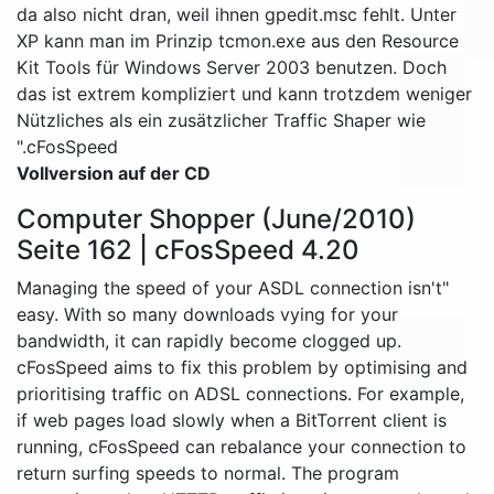
da also nicht dran, weil ihnen gpedit.msc fehlt. Unter
XP kann man im Prinzip tcmon.exe aus den Resource
Kit Tools für Windows Server 2003 benutzen. Doch
das ist extrem kompliziert und kann trotzdem weniger
Nützliches als ein zusätzlicher Traffic Shaper wie
cFosSpeed."
Vollversion auf der CD
Computer Shopper (June/2010)
Seite 162 | cFosSpeed 4.20
"Managing the speed of your ASDL connection isn't
easy. With so many downloads vying for your
bandwidth, it can rapidly become clogged up.
cFosSpeed aims to fix this problem by optimising and
prioritising traffic on ADSL connections. For example,
if web pages load slowly when a BitTorrent client is
running, cFosSpeed can rebalance your connection to
return surfing speeds to normal. The program