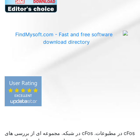
cFos در مطبوعات. cFos در شبکه. مجموعه ای از بررسی های