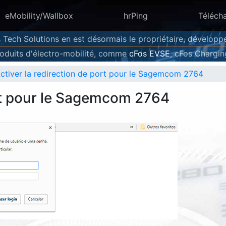
eMobility/Wallbox
hrPing
Téléch
 Tech Solutions en est désormais le propriétaire, développ
oduits d'électro-mobilité, comme
cFos EVSE
, cFos Chargi
ctiver la redirection de port pour le Sagemcom 2764
ort pour le Sagemcom 2764