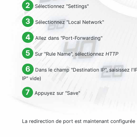
2
Sélectionnez "
Settings
"
3
Sélectionnez "
Local Network
"
4
Allez dans "
Port-Forwarding
"
5
Sur "
Rule Name
", sélectionnez
HTTP
6
Dans le champ "
Destination IP
", saisissez l
IP
" vide)
7
Appuyez sur "
Save
"
La redirection de port est maintenant configurée 