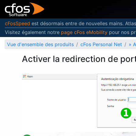
cFosSpeed
est désormais entre de nouvelles mains. Atlas
Visitez également notre
page cFos eMobility
pour nos pr
Vue d'ensemble des produits
cFos Personal Net
»
A
Activer la redirection de p