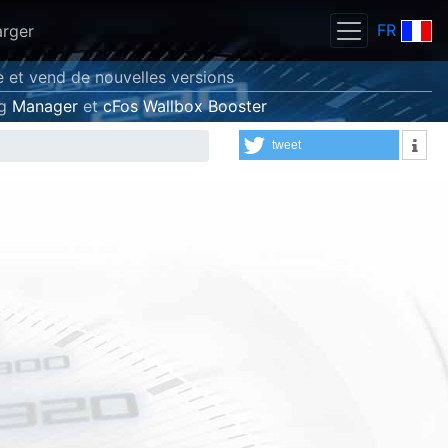
FR
arger
e et vend de nouvelles versions
ng
Manager
et
cFos Wallbox Booster
tweet