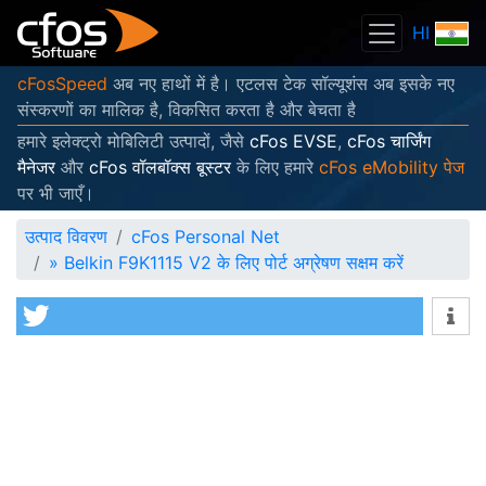
HI
cFosSpeed
अब नए हाथों में है। एटलस टेक सॉल्यूशंस अब इसके नए
संस्करणों का मालिक है, विकसित करता है और बेचता है
हमारे इलेक्ट्रो मोबिलिटी उत्पादों, जैसे
cFos EVSE
,
cFos चार्जिंग
मैनेजर
और
cFos वॉलबॉक्स बूस्टर
के लिए हमारे
cFos eMobility पेज
पर भी जाएँ।
उत्पाद विवरण
cFos Personal Net
»
Belkin F9K1115 V2 के लिए पोर्ट अग्रेषण सक्षम करें