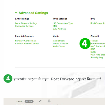
4
फ़ायरवॉल अनुभाग के तहत "
Port Forwarding
" पर क्लिक करें