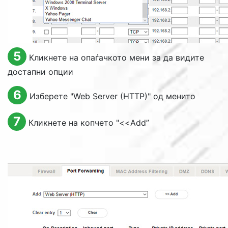
5
Кликнете на опаѓачкото мени за да видите
достапни опции
6
Изберете "
Web Server (HTTP)
" од менито
7
Кликнете на копчето "
<<Add
”