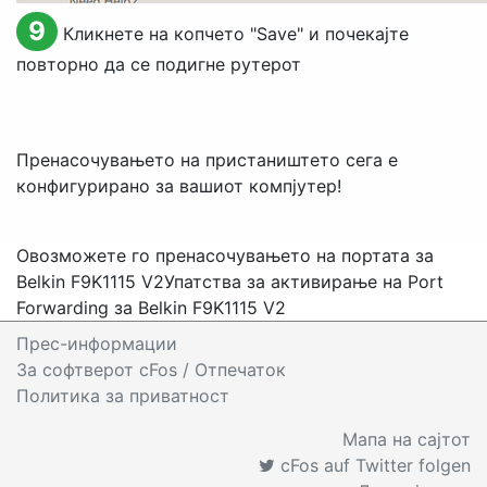
9
Кликнете на копчето "
Save
" и почекајте
повторно да се подигне рутерот
Пренасочувањето на пристаништето сега е
конфигурирано за вашиот компјутер!
Овозможете го пренасочувањето на портата за
Belkin F9K1115 V2
Упатства за активирање на Port
Forwarding за Belkin F9K1115 V2
Прес-информации
За софтверот cFos
/ Отпечаток
Политика за приватност
Мапа на сајтот
cFos auf Twitter folgen