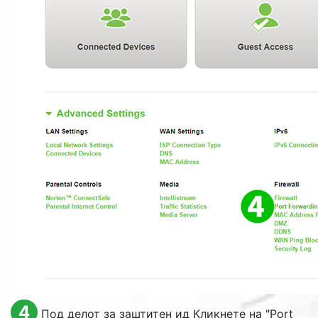
4
Под делот за заштитен ид Кликнете на "
Port