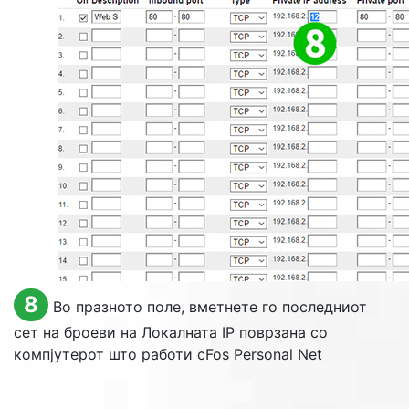
8
Во празното поле, вметнете го последниот
сет на броеви на Локалната IP поврзана со
компјутерот што работи cFos Personal Net