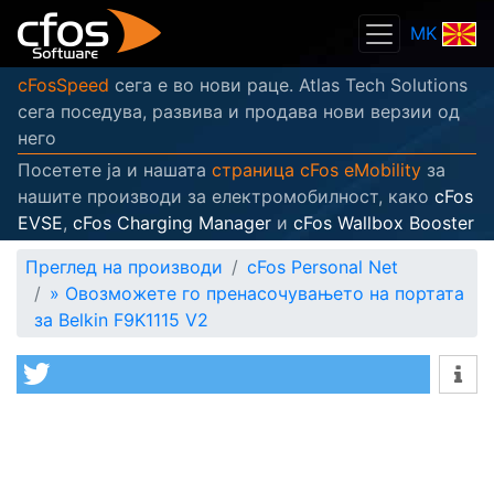
MK
cFosSpeed
сега е во нови раце. Atlas Tech Solutions
сега поседува, развива и продава нови верзии од
него
Посетете ја и нашата
страница cFos eMobility
за
нашите производи за електромобилност, како
cFos
EVSE
,
cFos Charging Manager
и
cFos Wallbox Booster
Преглед на производи
cFos Personal Net
»
Овозможете го пренасочувањето на портата
за Belkin F9K1115 V2