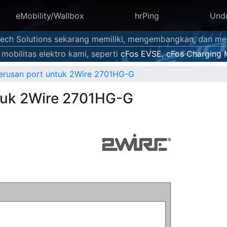
eMobility/Wallbox
hrPing
Und
Tech Solutions sekarang memiliki, mengembangkan, dan men
mobilitas elektro kami, seperti
cFos EVSE
,
cFos Charging 
nerusan port untuk 2Wire 2701HG-G
ntuk 2Wire 2701HG-G