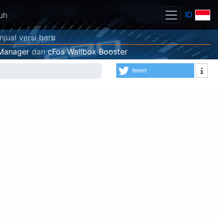
ID
uh
jual versi baru
Manager
dan
cFos Wallbox Booster
tweet