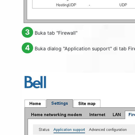
3
Buka tab "
Firewall
"
4
Buka dialog "
Application support
" di tab Fir