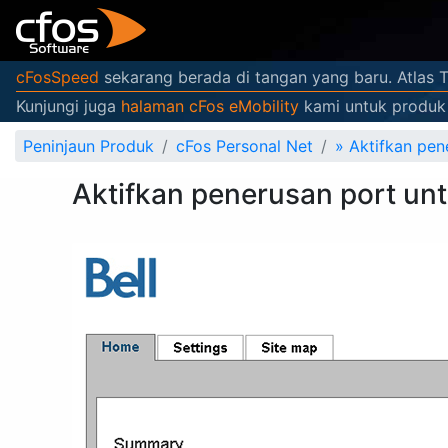
cFosSpeed
sekarang berada di tangan yang baru. Atlas 
Kunjungi juga
halaman cFos eMobility
kami untuk produk 
Peninjaun Produk
cFos Personal Net
»
Aktifkan pe
Aktifkan penerusan port u