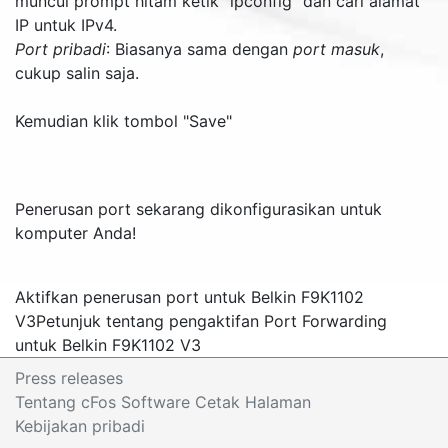
muncul prompt hitam ketik "
ipconfig
" dan cari alamat
IP untuk IPv4.
Port pribadi
: Biasanya sama dengan
port masuk
,
cukup salin saja.
Kemudian klik tombol "
Save
"
Penerusan port sekarang dikonfigurasikan untuk
komputer Anda!
Aktifkan penerusan port untuk Belkin F9K1102
V3
Petunjuk tentang pengaktifan Port Forwarding
untuk Belkin F9K1102 V3
Press releases
Tentang cFos Software Cetak Halaman
Kebijakan pribadi