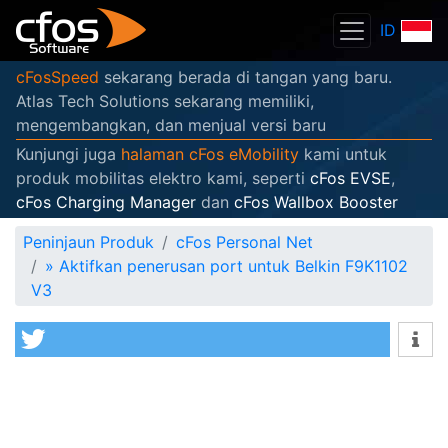
ID
cFosSpeed
sekarang berada di tangan yang baru.
Atlas Tech Solutions sekarang memiliki,
mengembangkan, dan menjual versi baru
Kunjungi juga
halaman cFos eMobility
kami untuk
produk mobilitas elektro kami, seperti
cFos EVSE
,
cFos Charging Manager
dan
cFos Wallbox Booster
Peninjaun Produk
cFos Personal Net
»
Aktifkan penerusan port untuk Belkin F9K1102
V3