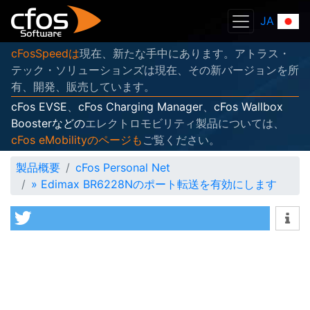
JA
cFosSpeedは
現在、新たな手中にあります。アトラス・
テック・ソリューションズは現在、その新バージョンを所
有、開発、販売しています。
cFos EVSE
、
cFos Charging Manager
、
cFos Wallbox
Boosterなどの
エレクトロモビリティ製品については、
cFos eMobilityのページも
ご覧ください。
製品概要
cFos Personal Net
»
Edimax BR6228Nのポート転送を有効にします