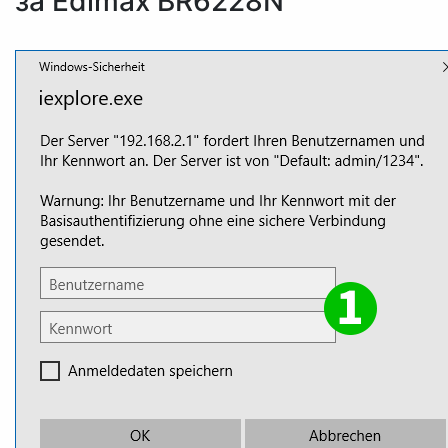
за Edimax BR6228N