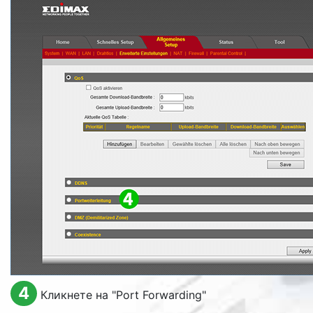
4
Кликнете на "
Port Forwarding
"