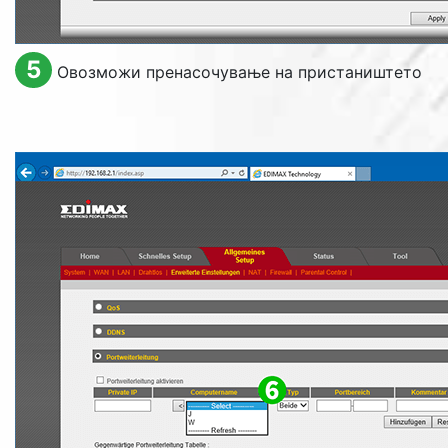
5
Овозможи пренасочување на пристаништето