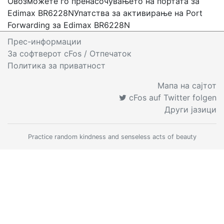
Овозможете го пренасочувањето на портата за
Edimax BR6228N
Упатства за активирање на Port
Forwarding за Edimax BR6228N
Прес-информации
За софтверот cFos
/ Отпечаток
Политика за приватност
Мапа на сајтот
cFos auf Twitter folgen
Други јазици
Practice random kindness and senseless acts of beauty