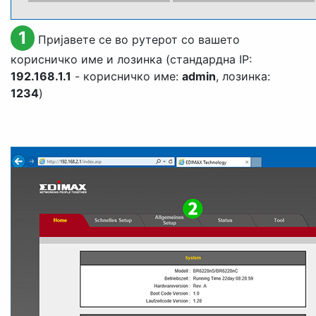
1
Пријавете се во рутерот со вашето
корисничко име и лозинка (стандардна IP:
192.168.1.1
- корисничко име:
admin
, лозинка:
1234
)