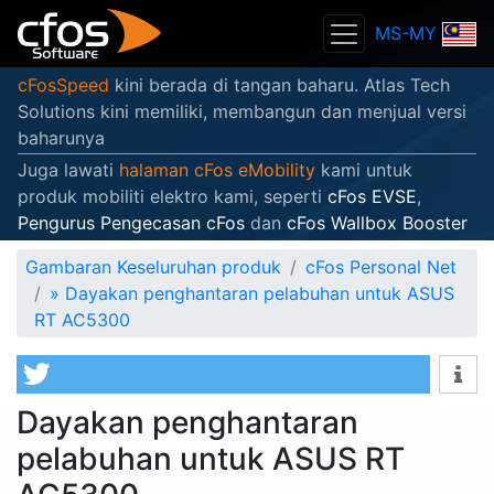
MS-MY
cFosSpeed
kini berada di tangan baharu. Atlas Tech
Solutions kini memiliki, membangun dan menjual versi
baharunya
Juga lawati
halaman cFos eMobility
kami untuk
produk mobiliti elektro kami, seperti
cFos EVSE
,
Pengurus Pengecasan cFos
dan
cFos Wallbox Booster
Gambaran Keseluruhan produk
cFos Personal Net
»
Dayakan penghantaran pelabuhan untuk ASUS
RT AC5300
Dayakan penghantaran
pelabuhan untuk ASUS RT