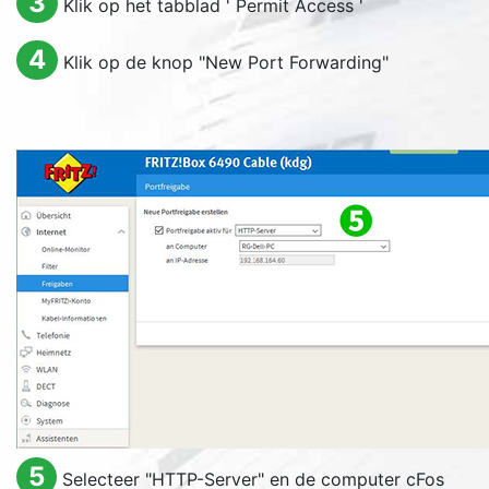
3
Klik op het tabblad '
Permit Access
'
4
Klik op de knop "
New Port Forwarding
"
5
Selecteer "
HTTP-Server
" en de computer cFos