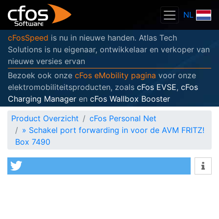
NL
cFosSpeed
is nu in nieuwe handen. Atlas Tech
Solutions is nu eigenaar, ontwikkelaar en verkoper van
nieuwe versies ervan
Bezoek ook onze
cFos eMobility pagina
voor onze
elektromobiliteitsproducten, zoals
cFos EVSE
,
cFos
Charging Manager
en
cFos Wallbox Booster
Product Overzicht
cFos Personal Net
»
Schakel port forwarding in voor de AVM FRITZ!
Box 7490