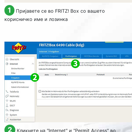
1
Пријавете се во FRITZ! Box со вашето
корисничко име и лозинка
2
Кликнете на "
Internet
" и "
Permit Access
" во