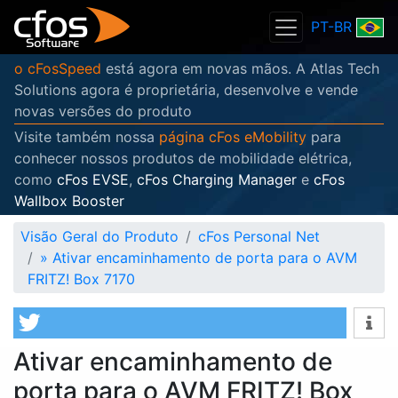
PT-BR
o cFosSpeed
está agora em novas mãos. A Atlas Tech
Solutions agora é proprietária, desenvolve e vende
novas versões do produto
Visite também nossa
página cFos eMobility
para
conhecer nossos produtos de mobilidade elétrica,
como
cFos EVSE
,
cFos Charging Manager
e
cFos
Wallbox Booster
Visão Geral do Produto
cFos Personal Net
»
Ativar encaminhamento de porta para o AVM
FRITZ! Box 7170
Ativar encaminhamento de
porta para o AVM FRITZ! Box