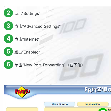
2
点击“
Settings
”
3
点击“
Advanced Settings
”
4
点击“
Internet
”
5
点击“
Enabled
”
6
单击“
New Port Forwarding
”（右下角）