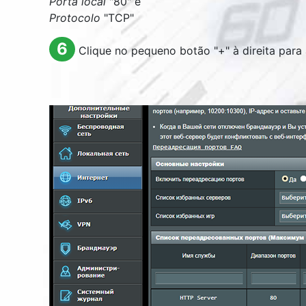
Porta local
"80" e
Protocolo
"TCP"
6
Clique no pequeno botão "+" à direita para a