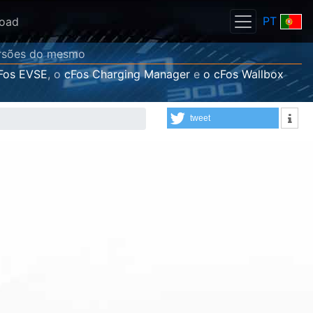
PT
oad
versões do mesmo
Fos EVSE
, o
cFos Charging Manager
e
o cFos Wallbox
tweet