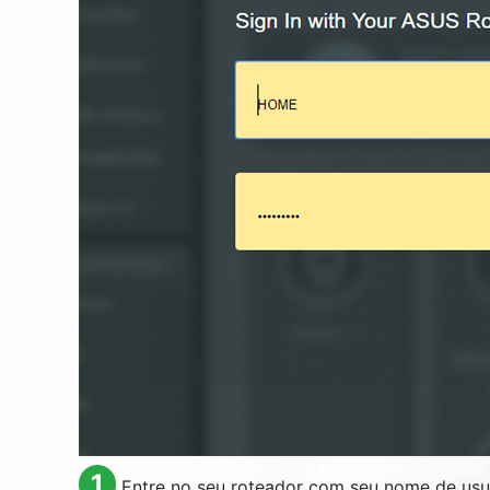
1
Entre no seu roteador com seu nome de usuá