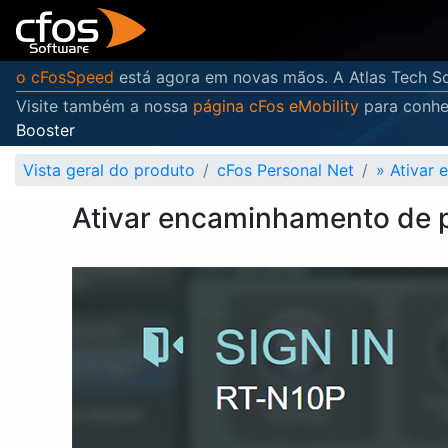
o cFosSpeed
está agora em novas mãos. A Atlas Tech So
Visite também a nossa
página cFos eMobility
para conhe
Booster
Vista geral do produto
cFos Personal Net
»
Ativar
Ativar encaminhamento de 