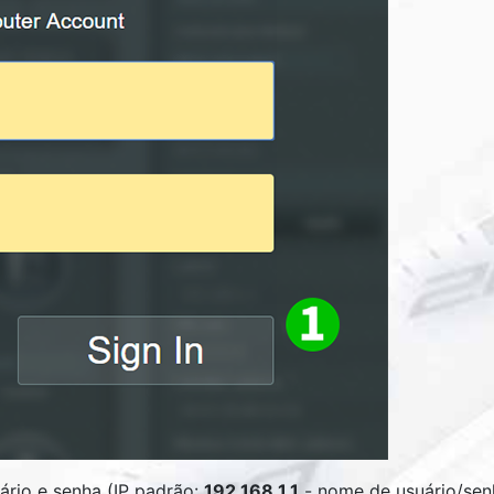
rio e senha (IP padrão:
192.168.1.1
- nome de usuário/sen