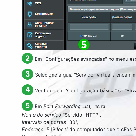
2
Em "Configurações avançadas" no menu esq
3
Selecione a guia "Servidor virtual / encami
4
Verifique em "Configuração básica" se "Ati
5
Em
Port Forwarding List,
insira
Nome do serviço
"Servidor HTTP",
Intervalo de portas
"80",
Endereço IP
IP
local
do computador que o cFos Pe