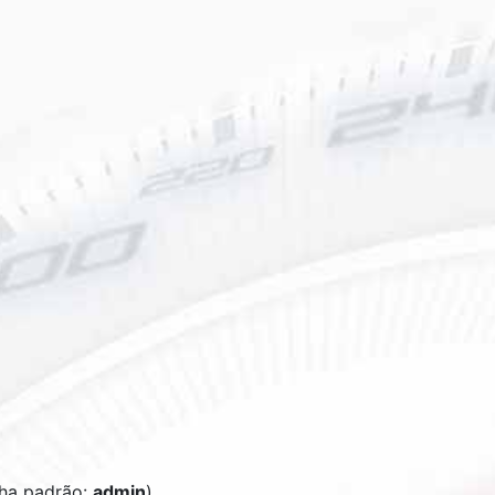
ha padrão:
admin
)