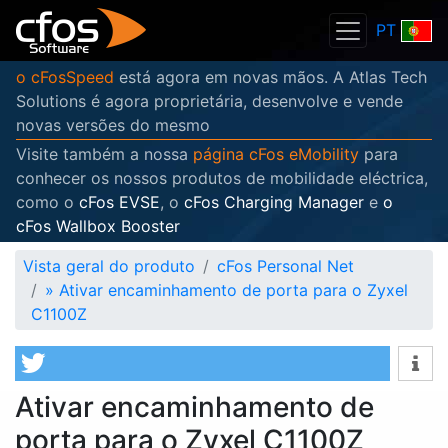
PT
o cFosSpeed
está agora em novas mãos. A Atlas Tech
Solutions é agora proprietária, desenvolve e vende
novas versões do mesmo
Visite também a nossa
página cFos eMobility
para
conhecer os nossos produtos de mobilidade eléctrica,
como o
cFos EVSE
, o
cFos Charging Manager
e
o
cFos Wallbox Booster
Vista geral do produto
cFos Personal Net
»
Ativar encaminhamento de porta para o Zyxel
C1100Z
Ativar encaminhamento de
porta para o Zyxel C1100Z