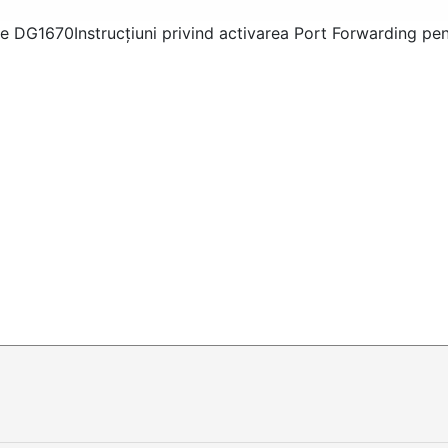
one DG1670
Instrucțiuni privind activarea Port Forwarding p