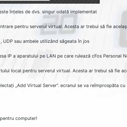
ste înțeles de dvs. singur odată implementat
intrare pentru serverul virtual. Acesta ar trebui să fie acelaș
c), UDP sau ambele utilizând săgeata în jos
esa IP a aparatului pe LAN pe care rulează cFos Personal N
ului local pentru serverul virtual. Acesta ar trebui să fie ac
lectați „
Add Virtual Server
”. ecranul se va reîmprospăta cu 
 pentru computer!