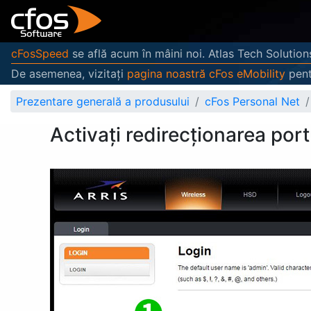
cFosSpeed
se află acum în mâini noi. Atlas Tech Solution
De asemenea, vizitați
pagina noastră cFos eMobility
pent
Prezentare generală a produsului
cFos Personal Net
Activați redirecționarea po