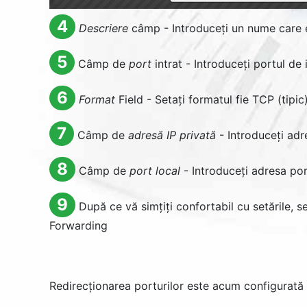
4
Descriere
câmp - Introduceți un nume care e
5
Câmp de
port
intrat - Introduceți portul de 
6
Format
Field - Setați formatul fie TCP (tipi
7
Câmp de
adresă IP privată
- Introduceți adr
8
Câmp de
port local
- Introduceți adresa port
9
După ce vă simțiți confortabil cu setările, se
Forwarding
Redirecționarea porturilor este acum configurată