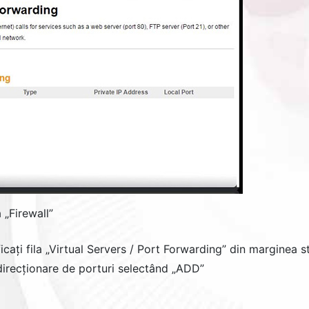
 „
Firewall
”
icați fila „
Virtual Servers / Port Forwarding
” din marginea s
irecționare de porturi selectând „
ADD
”