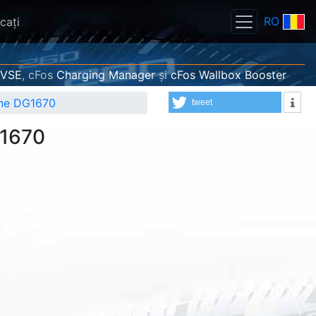
RO
caţi
EVSE
, cFos
Charging Manager
și
cFos Wallbox Booster
tone DG1670
tweet
G1670