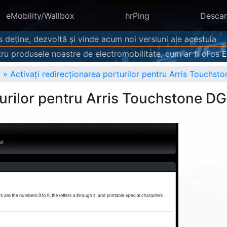
eMobility/Wallbox
hrPing
Descar
s deține, dezvoltă și vinde acum noi versiuni ale acestuia
ru produsele noastre de electromobilitate, cum ar fi cFos
»
Activați redirecționarea porturilor pentru Arris Touchs
rturilor pentru Arris Touchstone D