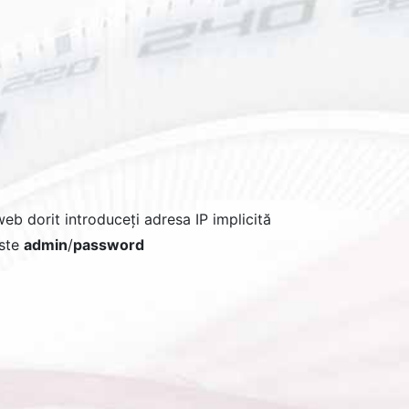
eb dorit introduceți adresa IP implicită
este
admin
/
password