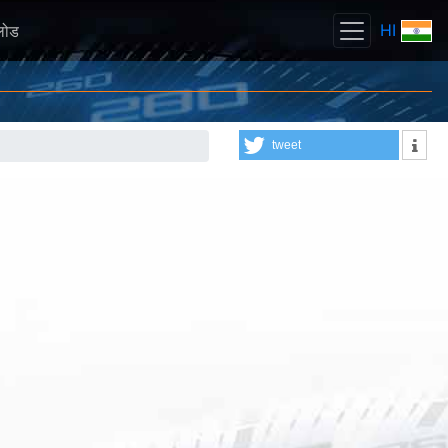
HI
लोड
tweet