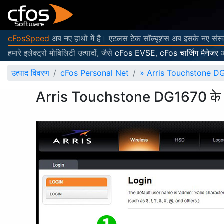
cFosSpeed
अब नए हाथों में है। एटलस टेक सॉल्यूशंस अब इसके नए संस्
हमारे इलेक्ट्रो मोबिलिटी उत्पादों, जैसे
cFos EVSE
,
cFos चार्जिंग मैनेजर
उत्पाद विवरण
cFos Personal Net
»
Arris Touchstone DG167
Arris Touchstone DG1670 के लिए प