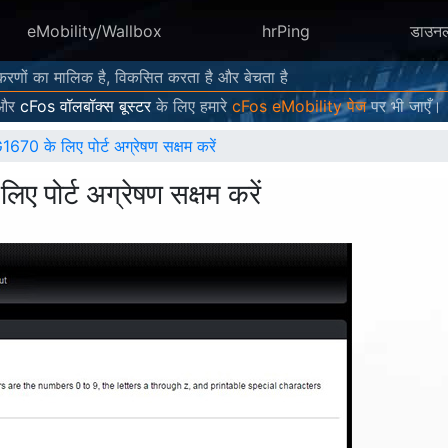
eMobility/Wallbox
hrPing
डाउन
करणों का मालिक है, विकसित करता है और बेचता है
और
cFos वॉलबॉक्स बूस्टर
के लिए हमारे
cFos eMobility पेज
पर भी जाएँ।
0 के लिए पोर्ट अग्रेषण सक्षम करें
ोर्ट अग्रेषण सक्षम करें